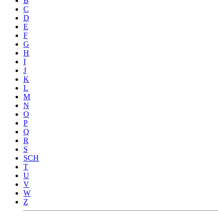
B
C
D
E
F
G
H
I
J
K
L
M
N
O
P
Q
R
S
SCH
T
U
V
W
Z