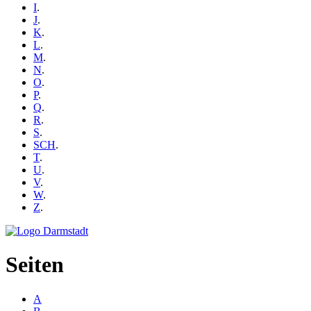
I
.
J
.
K
.
L
.
M
.
N
.
O
.
P
.
Q
.
R
.
S
.
SCH
.
T
.
U
.
V
.
W
.
Z
.
Seiten
A