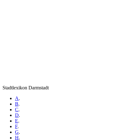
Stadtlexikon Darmstadt
A
.
B
.
C
.
D
.
E
.
F
.
G
.
H
.