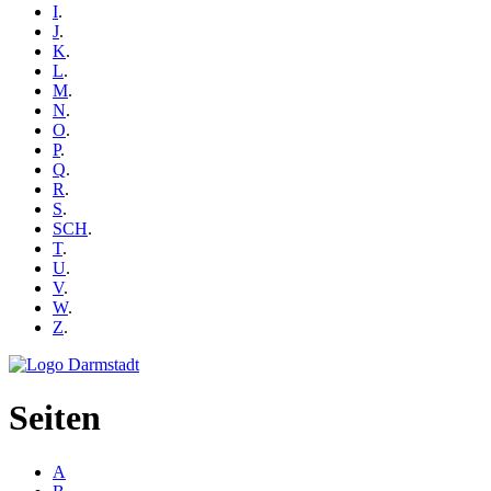
I
.
J
.
K
.
L
.
M
.
N
.
O
.
P
.
Q
.
R
.
S
.
SCH
.
T
.
U
.
V
.
W
.
Z
.
Seiten
A