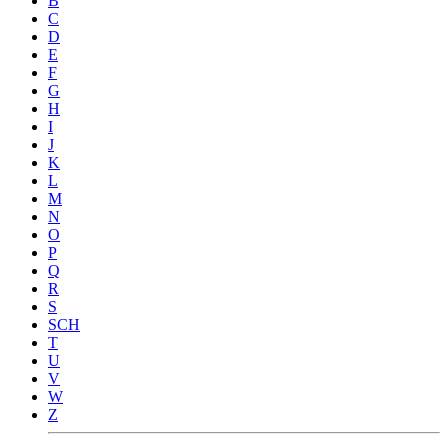
B
C
D
E
F
G
H
I
J
K
L
M
N
O
P
Q
R
S
SCH
T
U
V
W
Z