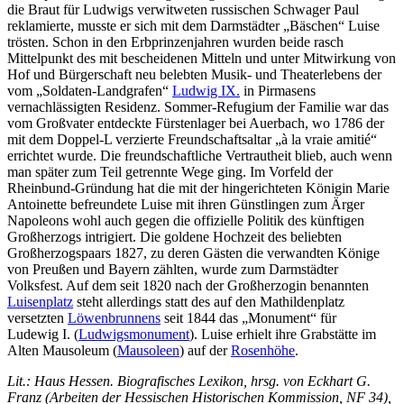
die Braut für Ludwigs verwitweten russischen Schwager Paul
reklamierte, musste er sich mit dem Darmstädter „Bäschen“ Luise
trösten. Schon in den Erbprinzenjahren wurden beide rasch
Mittelpunkt des mit bescheidenen Mitteln und unter Mitwirkung von
Hof und Bürgerschaft neu belebten Musik- und Theaterlebens der
vom „Soldaten-Landgrafen“
Ludwig IX.
in Pirmasens
vernachlässigten Residenz. Sommer-Refugium der Familie war das
vom Großvater entdeckte Fürstenlager bei Auerbach, wo 1786 der
mit dem Doppel-L verzierte Freundschaftsaltar „à la vraie amitié“
errichtet wurde. Die freundschaftliche Vertrautheit blieb, auch wenn
man später zum Teil getrennte Wege ging. Im Vorfeld der
Rheinbund-Gründung hat die mit der hingerichteten Königin Marie
Antoinette befreundete Luise mit ihren Günstlingen zum Ärger
Napoleons wohl auch gegen die offizielle Politik des künftigen
Großherzogs intrigiert. Die goldene Hochzeit des beliebten
Großherzogspaars 1827, zu deren Gästen die verwandten Könige
von Preußen und Bayern zählten, wurde zum Darmstädter
Volksfest. Auf dem seit 1820 nach der Großherzogin benannten
Luisenplatz
steht allerdings statt des auf den Mathildenplatz
versetzten
Löwenbrunnens
seit 1844 das „Monument“ für
Ludewig I. (
Ludwigsmonument
). Luise erhielt ihre Grabstätte im
Alten Mausoleum (
Mausoleen
) auf der
Rosenhöhe
.
Lit.: Haus Hessen. Biografisches Lexikon, hrsg. von Eckhart G.
Franz (Arbeiten der Hessischen Historischen Kommission, NF
34),