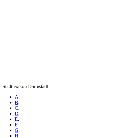
Stadtlexikon Darmstadt
A
.
B
.
C
.
D
.
E
.
F
.
G
.
H
.