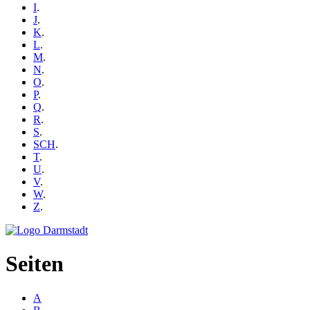
I
.
J
.
K
.
L
.
M
.
N
.
O
.
P
.
Q
.
R
.
S
.
SCH
.
T
.
U
.
V
.
W
.
Z
.
Seiten
A