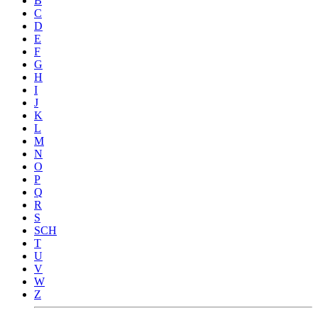
B
C
D
E
F
G
H
I
J
K
L
M
N
O
P
Q
R
S
SCH
T
U
V
W
Z