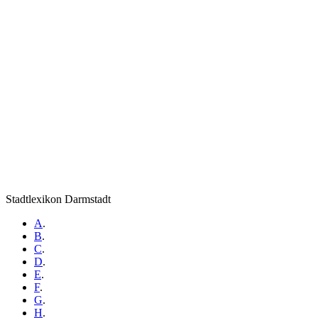
Stadtlexikon Darmstadt
A
.
B
.
C
.
D
.
E
.
F
.
G
.
H
.