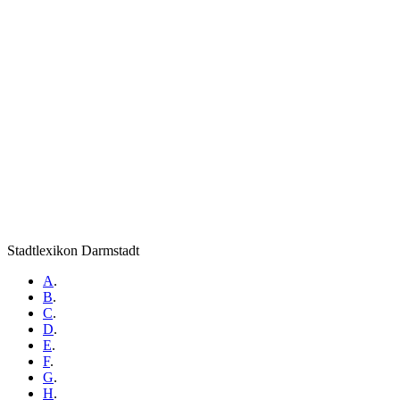
Stadtlexikon Darmstadt
A
.
B
.
C
.
D
.
E
.
F
.
G
.
H
.