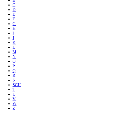
B
C
D
E
F
G
H
I
J
K
L
M
N
O
P
Q
R
S
SCH
T
U
V
W
Z