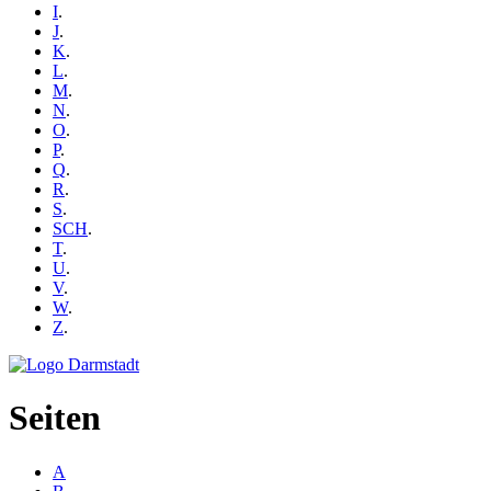
I
.
J
.
K
.
L
.
M
.
N
.
O
.
P
.
Q
.
R
.
S
.
SCH
.
T
.
U
.
V
.
W
.
Z
.
Seiten
A