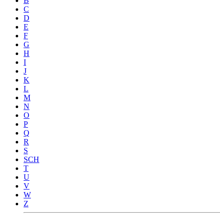
B
C
D
E
F
G
H
I
J
K
L
M
N
O
P
Q
R
S
SCH
T
U
V
W
Z