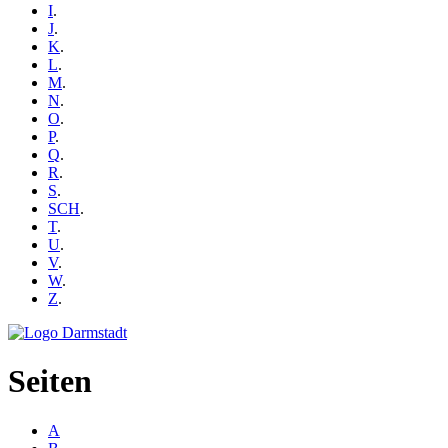
I
.
J
.
K
.
L
.
M
.
N
.
O
.
P
.
Q
.
R
.
S
.
SCH
.
T
.
U
.
V
.
W
.
Z
.
Seiten
A