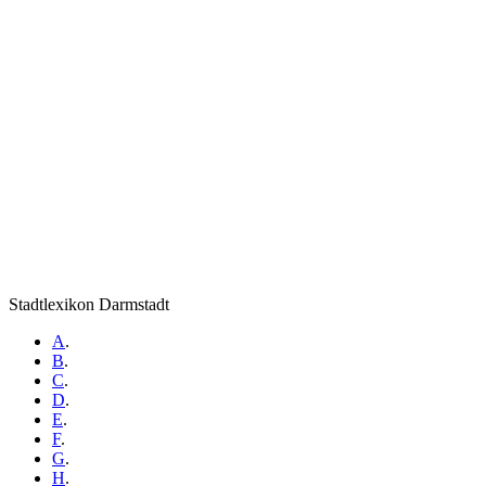
Stadtlexikon Darmstadt
A
.
B
.
C
.
D
.
E
.
F
.
G
.
H
.