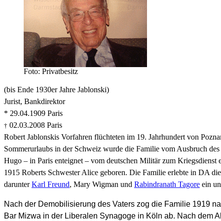
Foto: Privatbesitz
(bis Ende 1930er Jahre Jablonski)
Jurist, Bankdirektor
* 29.04.1909 Paris
02.03.2008 Paris
†
Robert Jablonskis Vorfahren flüchteten im 19. Jahrhundert von Poznan
Sommerurlaubs in der Schweiz wurde die Familie vom Ausbruch de
Hugo – in Paris enteignet – vom deutschen Militär zum Kriegsdienst 
1915 Roberts Schwester Alice geboren. Die Familie erlebte in DA di
darunter
Karl Freund
, Mary Wigman und
Rabindranath Tagore
ein un
Nach der Demobilisierung des Vaters zog die Familie 1919 nac
Bar Mizwa in der Liberalen Synagoge in Köln ab. Nach dem Abit