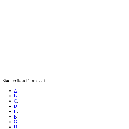
Stadtlexikon Darmstadt
A
.
B
.
C
.
D
.
E
.
F
.
G
.
H
.