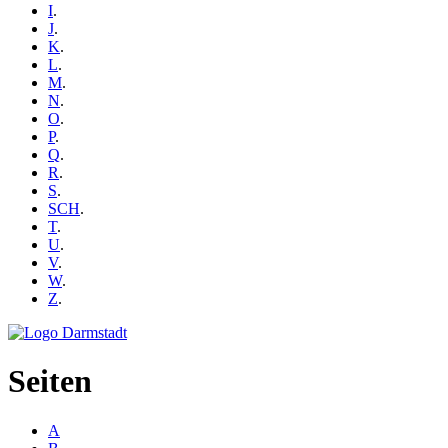
I
.
J
.
K
.
L
.
M
.
N
.
O
.
P
.
Q
.
R
.
S
.
SCH
.
T
.
U
.
V
.
W
.
Z
.
Seiten
A