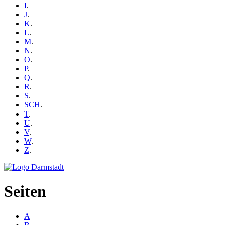
I
.
J
.
K
.
L
.
M
.
N
.
O
.
P
.
Q
.
R
.
S
.
SCH
.
T
.
U
.
V
.
W
.
Z
.
Seiten
A