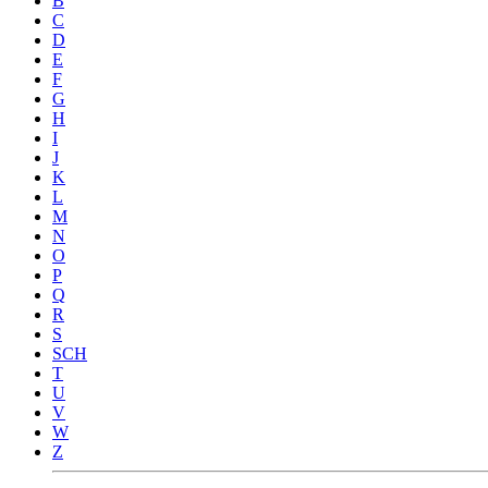
B
C
D
E
F
G
H
I
J
K
L
M
N
O
P
Q
R
S
SCH
T
U
V
W
Z