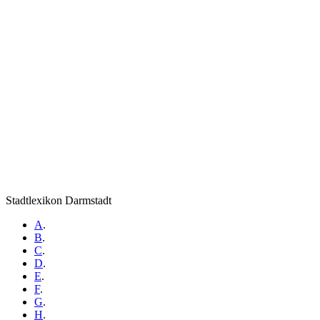
Stadtlexikon Darmstadt
A
.
B
.
C
.
D
.
E
.
F
.
G
.
H
.