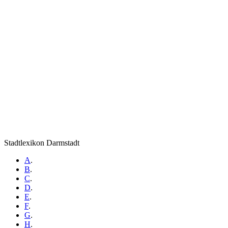
Stadtlexikon Darmstadt
A
.
B
.
C
.
D
.
E
.
F
.
G
.
H
.