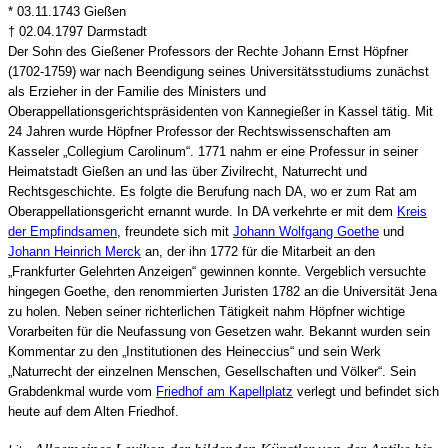
* 03.11.1743 Gießen
† 02.04.1797 Darmstadt
Der Sohn des Gießener Professors der Rechte Johann Ernst Höpfner
(1702-1759) war nach Beendigung seines Universitätsstudiums zunächst
als Erzieher in der Familie des Ministers und
Oberappellationsgerichtspräsidenten von Kannegießer in Kassel tätig. Mit
24 Jahren wurde Höpfner Professor der Rechtswissenschaften am
Kasseler „Collegium Carolinum“. 1771 nahm er eine Professur in seiner
Heimatstadt Gießen an und las über Zivilrecht, Naturrecht und
Rechtsgeschichte. Es folgte die Berufung nach DA, wo er zum Rat am
Oberappellationsgericht ernannt wurde. In DA verkehrte er mit dem
Kreis
der Empfindsamen
, freundete sich mit
Johann Wolfgang Goethe
und
Johann Heinrich Merck
an, der ihn 1772 für die Mitarbeit an den
„Frankfurter Gelehrten Anzeigen“ gewinnen konnte. Vergeblich versuchte
hingegen Goethe, den renommierten Juristen 1782 an die Universität Jena
zu holen. Neben seiner richterlichen Tätigkeit nahm Höpfner wichtige
Vorarbeiten für die Neufassung von Gesetzen wahr. Bekannt wurden sein
Kommentar zu den „Institutionen des Heineccius“ und sein Werk
„Naturrecht der einzelnen Menschen, Gesellschaften und Völker“. Sein
Grabdenkmal wurde vom
Friedhof am Kapellplatz
verlegt und befindet sich
heute auf dem Alten Friedhof.