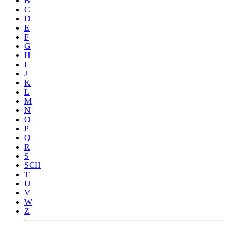
B
C
D
E
F
G
H
I
J
K
L
M
N
O
P
Q
R
S
SCH
T
U
V
W
Z