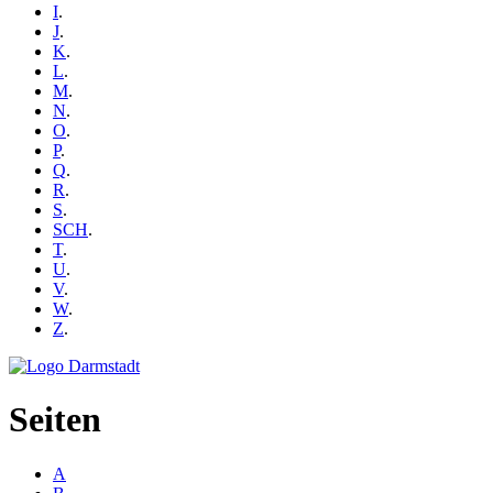
I
.
J
.
K
.
L
.
M
.
N
.
O
.
P
.
Q
.
R
.
S
.
SCH
.
T
.
U
.
V
.
W
.
Z
.
Seiten
A