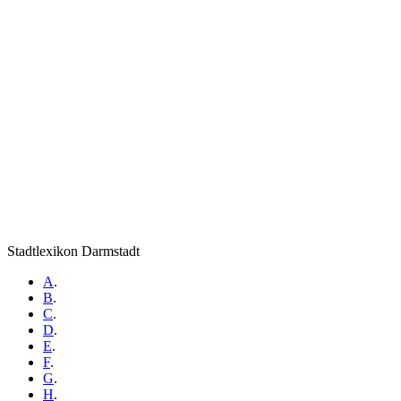
Stadtlexikon Darmstadt
A
.
B
.
C
.
D
.
E
.
F
.
G
.
H
.