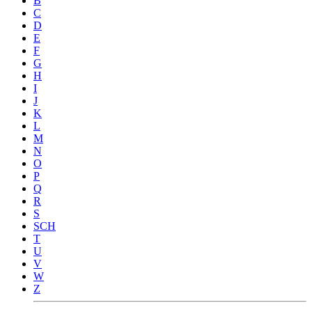
B
C
D
E
F
G
H
I
J
K
L
M
N
O
P
Q
R
S
SCH
T
U
V
W
Z