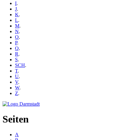
I
.
J
.
K
.
L
.
M
.
N
.
O
.
P
.
Q
.
R
.
S
.
SCH
.
T
.
U
.
V
.
W
.
Z
.
Seiten
A