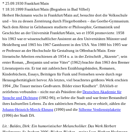
* 25.09.1930 Frankfurt/Main
† 18.10.1999 Frankfurt/Main (Begraben in Bad Vilbel)
Herbert Heckmann wuchs in Frankfurt/Main auf, besuchte dort die Volksschule
und – bis zu dessen Zerstörung durch Fliegerbomben – das Goethe-Gymnasium.
Nach dem Abitur in Gelnhausen studierte er Philosophie, Germanistik und
Geschichte an der Universität Frankfurt/Main, wo er 1956 promovierte. 1958
bis 1963 war er wissenschaftlicher Assistent an den Universitäten Münster und
Heidelberg und 1965 bis 1967 Gastdozent in den USA. Von 1980 bis 1995 war
er Professor an der Hochschule für Gestaltung in Offenbach/Main. Erste
literarische Arbeiten erschienen ab 1954 u. a. in der Zeitschrift „Akzente“; sein
erster Roman, „Benjamin und seine Väter“ (1962) brachte ihm 1963 den Bremer
Literaturpreis ein. Er trat mit zahlreichen Erzählungsbänden, Romanen,
Kinderbüchern, Essays, Beiträgen für Funk und Fernsehen sowie durch rege
Herausgebertätigkeit hervor. Als letztes, viel beachtetes größeres Werk erschien
1994 „Die Trauer meines Großvaters. Bilder einer Kindheit“. DA blieb er
zeitlebens verbunden – nicht nur als Präsident der
Deutschen Akademie für
Sprache und Dichtung
(1982-96); er liebte die Stadt und war fester Bestandteil
ihres kulturellen Lebens. Zu den zahlreichen Preisen, die er erhielt, zählen die
Johann-Heinrich-Merck-Ehrung
(1990) und die
Silberne Verdienstplakette
(1996) der Stadt DA.
Lit.: Baldes, Dirk: Ein humoristischer Melancholiker. Das Werk Herbert
Heckmanns, St. Ingbert 2006; Bücher, Bücher –
meine Lust. Herbert Heckmann