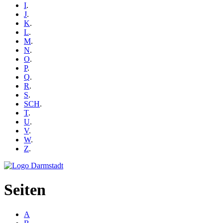
I
.
J
.
K
.
L
.
M
.
N
.
O
.
P
.
Q
.
R
.
S
.
SCH
.
T
.
U
.
V
.
W
.
Z
.
Seiten
A