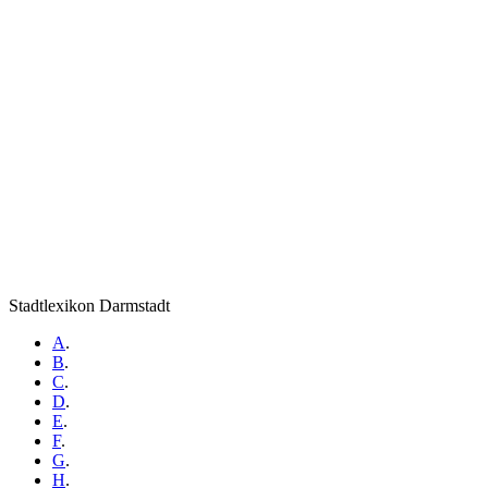
Stadtlexikon Darmstadt
A
.
B
.
C
.
D
.
E
.
F
.
G
.
H
.