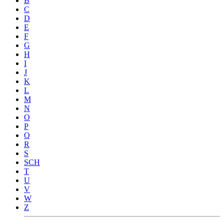
B
C
D
E
F
G
H
I
J
K
L
M
N
O
P
Q
R
S
SCH
T
U
V
W
Z