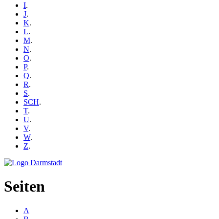
I
.
J
.
K
.
L
.
M
.
N
.
O
.
P
.
Q
.
R
.
S
.
SCH
.
T
.
U
.
V
.
W
.
Z
.
Seiten
A