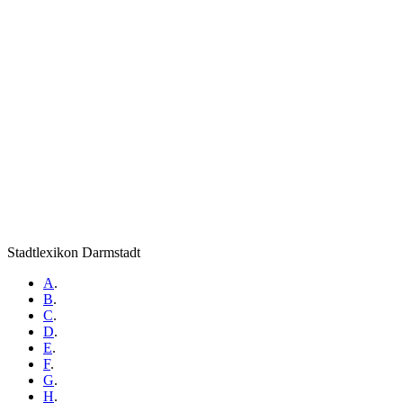
Stadtlexikon Darmstadt
A
.
B
.
C
.
D
.
E
.
F
.
G
.
H
.