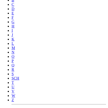
B
C
D
E
F
G
H
I
J
K
L
M
N
O
P
Q
R
S
SCH
T
U
V
W
Z