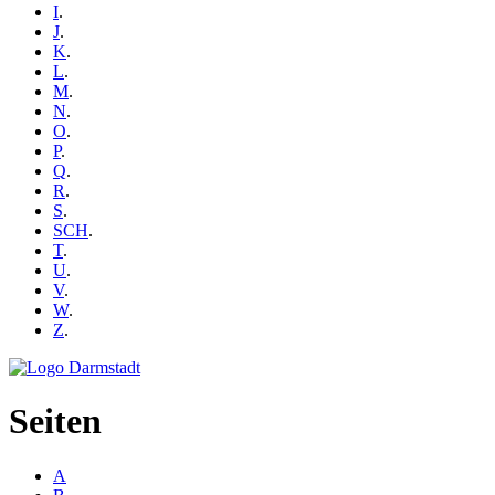
I
.
J
.
K
.
L
.
M
.
N
.
O
.
P
.
Q
.
R
.
S
.
SCH
.
T
.
U
.
V
.
W
.
Z
.
Seiten
A