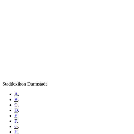
Stadtlexikon Darmstadt
A
.
B
.
C
.
D
.
E
.
F
.
G
.
H
.