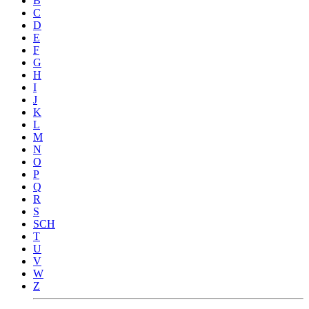
B
C
D
E
F
G
H
I
J
K
L
M
N
O
P
Q
R
S
SCH
T
U
V
W
Z