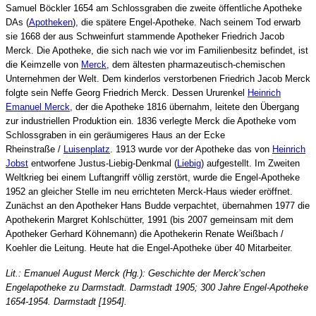
Samuel Böckler 1654 am Schlossgraben die zweite öffentliche Apotheke
DAs (
Apotheken
), die spätere Engel-Apotheke. Nach seinem Tod erwarb
sie 1668 der aus Schweinfurt stammende Apotheker Friedrich Jacob
Merck. Die Apotheke, die sich nach wie vor im Familienbesitz befindet, ist
die Keimzelle von
Merck
, dem ältesten pharmazeutisch-chemischen
Unternehmen der Welt. Dem kinderlos verstorbenen Friedrich Jacob Merck
folgte sein Neffe Georg Friedrich Merck. Dessen Ururenkel
Heinrich
Emanuel Merck
, der die Apotheke 1816 übernahm, leitete den Übergang
zur industriellen Produktion ein. 1836 verlegte Merck die Apotheke vom
Schlossgraben in ein geräumigeres Haus an der Ecke
Rheinstraße /
Luisenplatz
. 1913 wurde vor der Apotheke das von
Heinrich
Jobst
entworfene Justus-Liebig-Denkmal (
Liebig
) aufgestellt. Im Zweiten
Weltkrieg bei einem Luftangriff völlig zerstört, wurde die Engel-Apotheke
1952 an gleicher Stelle im neu errichteten Merck-Haus wieder eröffnet.
Zunächst an den Apotheker Hans Budde verpachtet, übernahmen 1977 die
Apothekerin Margret Kohlschütter, 1991 (bis 2007 gemeinsam mit dem
Apotheker Gerhard Köhnemann) die Apothekerin Renate Weißbach /
Koehler die Leitung. Heute hat die Engel-Apotheke über 40 Mitarbeiter.
Lit.: Emanuel August Merck (Hg.): Geschichte der Merck’schen
Engelapotheke zu Darmstadt. Darmstadt 1905; 300 Jahre Engel-Apotheke
1654-1954. Darmstadt [1954].