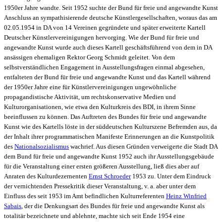
1950er Jahre wandte. Seit 1952 suchte der Bund für freie und angewandte Kunst
Anschluss an sympathisierende deutsche Künstlergesellschaften, woraus das am
02.05.1954 in DA von 14 Vereinen gegründete und später erweiterte Kartell
Deutscher Künstlervereinigungen hervorging. Wie der Bund für freie und
angewandte Kunst wurde auch dieses Kartell geschäftsführend von dem in DA
ansässigen ehemaligen Rektor Georg Schmidt geleitet. Von dem
selbstverständlichen Engagement in Ausstellungsfragen einmal abgesehen,
entfalteten der Bund für freie und angewandte Kunst und das Kartell während
der 1950er Jahre eine für Künstlervereinigungen ungewöhnliche
propagandistische Aktivität, um rechtskonservative Medien und
Kulturorganisationen, wie etwa den Kulturkreis des BDI, in ihrem Sinne
beeinflussen zu können. Das Auftreten des Bundes für freie und angewandte
Kunst wie des Kartells löste in der süddeutschen Kulturszene Befremden aus, da
der Inhalt ihrer programmatischen Manifeste Erinnerungen an die Kunstpolitik
des
Nationalsozialismus
wachrief. Aus diesen Gründen verweigerte die Stadt DA
dem Bund für freie und angewandte Kunst 1952 auch ihr Ausstellungsgebäude
für die Veranstaltung einer ersten größeren Ausstellung, ließ dies aber auf
Anraten des Kulturdezernenten
Ernst Schroeder
1953 zu. Unter dem Eindruck
der vernichtenden Pressekritik dieser Veranstaltung, v. a. aber unter dem
Einfluss des seit 1953 im Amt befindlichen Kulturreferenten
Heinz Winfried
Sabais
, der die Denkungsart des Bundes für freie und angewandte Kunst als
totalitär bezeichnete und ablehnte, machte sich seit Ende 1954 eine