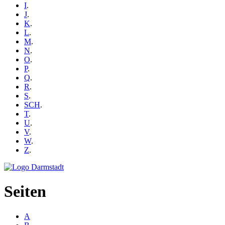
I
.
J
.
K
.
L
.
M
.
N
.
O
.
P
.
Q
.
R
.
S
.
SCH
.
T
.
U
.
V
.
W
.
Z
.
Seiten
A