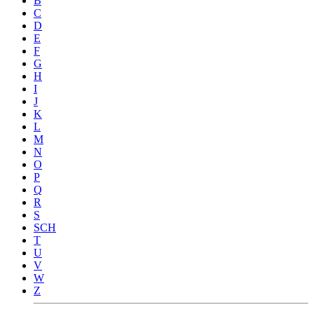
B
C
D
E
F
G
H
I
J
K
L
M
N
O
P
Q
R
S
SCH
T
U
V
W
Z