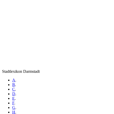
Stadtlexikon Darmstadt
A
.
B
.
C
.
D
.
E
.
F
.
G
.
H
.