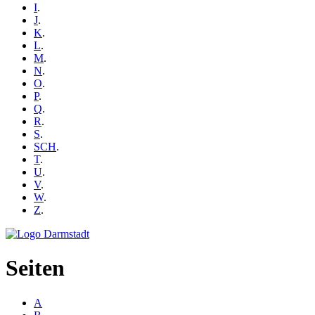
I
.
J
.
K
.
L
.
M
.
N
.
O
.
P
.
Q
.
R
.
S
.
SCH
.
T
.
U
.
V
.
W
.
Z
.
Seiten
A