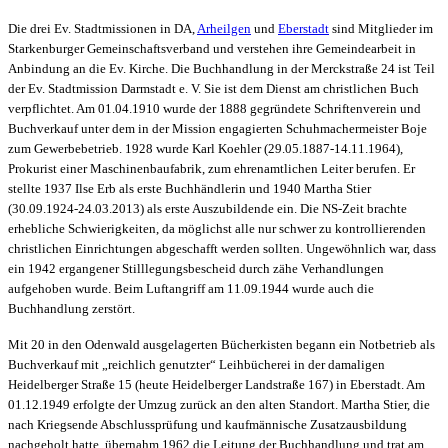
Die drei Ev. Stadtmissionen in DA,
Arheilgen
und
Eberstadt
sind Mitglieder im
Starkenburger Gemeinschaftsverband und verstehen ihre Gemeindearbeit in
Anbindung an die Ev. Kirche. Die Buchhandlung in der Merckstraße 24 ist Teil
der Ev. Stadtmission Darmstadt e. V. Sie ist dem Dienst am christlichen Buch
verpflichtet. Am 01.04.1910 wurde der 1888 gegründete Schriftenverein und
Buchverkauf unter dem in der Mission engagierten Schuhmachermeister Boje
zum Gewerbebetrieb. 1928 wurde Karl Koehler (29.05.1887-14.11.1964),
Prokurist einer Maschinenbaufabrik, zum ehrenamtlichen Leiter berufen. Er
stellte 1937 Ilse Erb als erste Buchhändlerin und 1940 Martha Stier
(30.09.1924-24.03.2013) als erste Auszubildende ein. Die NS-Zeit brachte
erhebliche Schwierigkeiten, da möglichst alle nur schwer zu kontrollierenden
christlichen Einrichtungen abgeschafft werden sollten. Ungewöhnlich war, dass
ein 1942 ergangener Stilllegungsbescheid durch zähe Verhandlungen
aufgehoben wurde. Beim Luftangriff am 11.09.1944 wurde auch die
Buchhandlung zerstört.
Mit 20 in den Odenwald ausgelagerten Bücherkisten begann ein Notbetrieb als
Buchverkauf mit „reichlich genutzter“ Leihbücherei in der damaligen
Heidelberger Straße 15 (heute Heidelberger Landstraße 167) in Eberstadt. Am
01.12.1949 erfolgte der Umzug zurück an den alten Standort. Martha Stier, die
nach Kriegsende Abschlussprüfung und kaufmännische Zusatzausbildung
nachgeholt hatte, übernahm 1962 die Leitung der Buchhandlung und trat am