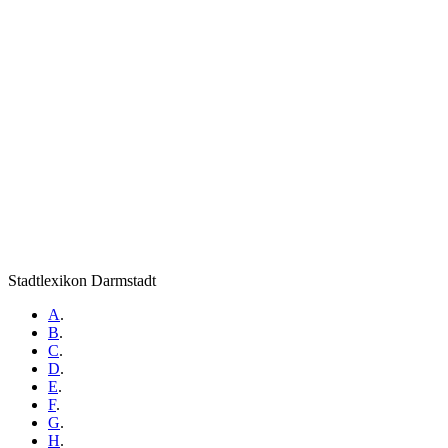
Stadtlexikon Darmstadt
A
.
B
.
C
.
D
.
E
.
F
.
G
.
H
.