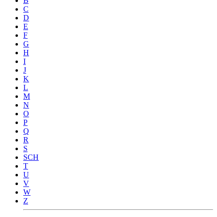
B
C
D
E
F
G
H
I
J
K
L
M
N
O
P
Q
R
S
SCH
T
U
V
W
Z