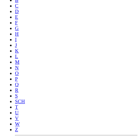
B
C
D
E
F
G
H
I
J
K
L
M
N
O
P
Q
R
S
SCH
T
U
V
W
Z