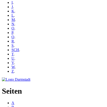
I
.
J
.
K
.
L
.
M
.
N
.
O
.
P
.
Q
.
R
.
S
.
SCH
.
T
.
U
.
V
.
W
.
Z
.
Seiten
A