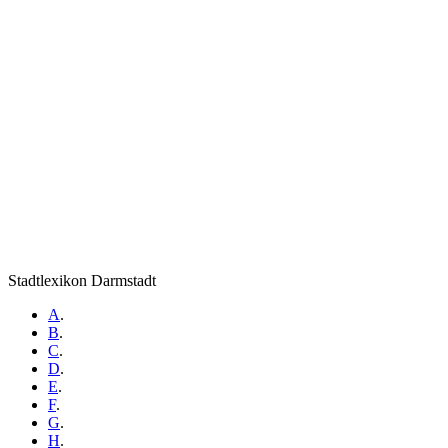
Stadtlexikon Darmstadt
A
.
B
.
C
.
D
.
E
.
F
.
G
.
H
.