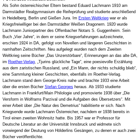
Als Sohn österreichischer Eltern bestand Eduard Lachmann 1910 am
Darmstädter Realgymnasium die Reifeprüfung und studierte anschließend
in Heidelberg, Berlin und Gießen Jura. Im
Ersten Weltkrieg
war er als
Kriegsfreiwilliger bei den Darmstädter Weißen Dragonern. 1920 wurde
Lachmann Juniorpartner des Offenbacher Notars S. Guggenheim. Sein
Buch „Vier Jahre“, in dem er seine Kriegserfahrungen aufzeichnete,
erschien 1924 in DA, gefolgt von Novellen und längeren Geschichten in
namhaften Zeitschriften. Neu aufgelegt wurden nach dem Zweiten
Weltkrieg seine Bücher „Das Unzerstörbare“, Erinnerungen an das alte DA,
im
Roether-Verlag
, „Tjurins glückliche Tage“, eine poesievolle Erzählung
aus dem zaristischen Russland, und „Ein Mann, der nichts schuldig blieb“,
eine Sammlung kleiner Geschichten, ebenfalls im Roether-Verlag.
Lachmann stand dem George-Kreis nahe und brachte 1933 eine Arbeit
über die ersten Bücher
Stefan Georges
heraus. Ab 1933 studierte
Lachmann in Frankfurt/Main Philologie und promovierte 1938 über „Die
Versform in Wolframs Parzival und die Aufgaben des Übersetzers“. Mit
einer Arbeit über „Die Natur des Demetrius“ habilitierte er sich. Nach
Kriegsende wurde Lachmann Österreicher, nachdem er 1938 bereits in
Tirol einen zweiten Wohnsitz hatte. Bis 1957 war er Professor für
Deutsche Literatur an der Universität Innsbruck und widmete sich
vorwiegend der Deutung von Hölderlins Gesängen, zu denen er auch zwei
Bücher veröffentlichte.