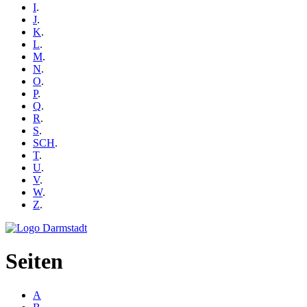
I
.
J
.
K
.
L
.
M
.
N
.
O
.
P
.
Q
.
R
.
S
.
SCH
.
T
.
U
.
V
.
W
.
Z
.
Seiten
A