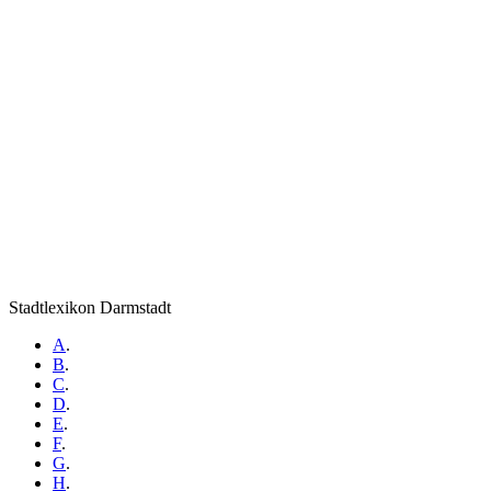
Stadtlexikon Darmstadt
A
.
B
.
C
.
D
.
E
.
F
.
G
.
H
.