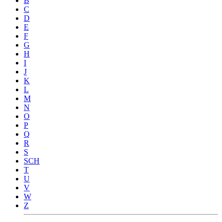
B
C
D
E
F
G
H
I
J
K
L
M
N
O
P
Q
R
S
SCH
T
U
V
W
Z