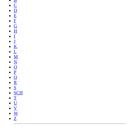
B
C
D
E
F
G
H
I
J
K
L
M
N
O
P
Q
R
S
SCH
T
U
V
W
Z