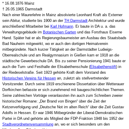
* 16.08.1876 Mainz
† 26.05.1965 Darmstadt
Nach einer Maurerlehre in Mainz absolvierte Leonhard Kraft als Externer
sein Abitur, studierte bis 1900 an der
TH Darmstadt
Architektur und wurde
anschließend Mitarbeiter bei
Karl Hofmann
. Er baute in DA u. a. das
Verwaltungsgebäude im
Botanischen Garten
und das Forsthaus Eiserne
Hand. Später hat er als Regierungsbaumeister am Ausbau des Staatsbads
Bad Nauheim mitgewirkt, wo er auch den dortigen Heimatverein
mitbegründete. Nach kurzer Tätigkeit an der Darmstädter Ludwigs-
Oberrealschule und am Realgymnasium in Gießen kam er 1918 an die
städtische Gewerbeschule DA. Bis zu seiner Pensionierung 1941 baute er
auch die Turn- und Festhalle der Elisabethenschule (
Elisabethenstift
) in
der Riedeselstraße. Seit 1923 gehörte Kraft dem Vorstand des
Historischen Vereins für Hessen
an, zuletzt als stellvertretender
Vorsitzender. Durch seine 1919 erschienene Dissertation über Wetterauer
Dorfkirchen befasste er sich zunehmend mit baugeschichtlichen Themen.
Seine zahlreichen Vorträge veranlassten ihn auch zum Schreiben zweier
historischer Romane: „Der Brand von Bingen“ über die Zeit der
Ketzerverfolgung und „Deutsche Not im alten Reich“ über die Zeit Gustav
Adolfs in Hessen. Er war 1946 Mitbegründer der Liberal-Demokratischen
Partei in DA und gehörte als Mitglied der FDP-Fraktion 1948 bis 1952 der
Stadtverordnetenversammlung
an, wo er sich besonders um den