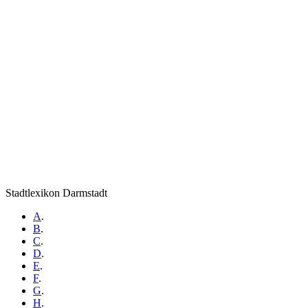
Stadtlexikon Darmstadt
A
.
B
.
C
.
D
.
E
.
F
.
G
.
H
.