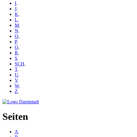
I
.
J
.
K
.
L
.
M
.
N
.
O
.
P
.
Q
.
R
.
S
.
SCH
.
T
.
U
.
V
.
W
.
Z
.
Seiten
A