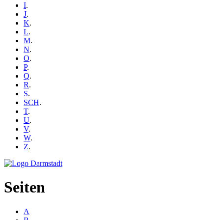
I
.
J
.
K
.
L
.
M
.
N
.
O
.
P
.
Q
.
R
.
S
.
SCH
.
T
.
U
.
V
.
W
.
Z
.
Seiten
A