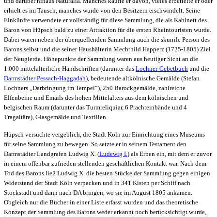
und darüber hinaus Naturalia. Manches kaufte er davon, vieles erbettelte er oder
erhielt es im Tausch, manches wurde von den Besitzern erschwindelt. Seine
Einkünfte verwendete er vollständig für diese Sammlung, die als Kabinett des
Baron von Hüpsch bald zu einer Attraktion für die ersten Rheintouristen wurde.
Dabei waren neben der überquellenden Sammlung auch die skurrile Person des
Barons selbst und die seiner Haushälterin Mechthild Happerz (1725-1805) Ziel
der Neugierde. Höhepunkte der Sammlung waren aus heutiger Sicht an die
1.000 mittelalterliche Handschriften (darunter das
Lochner-Gebetbuch
und die
Darmstädter Pessach-Haggadah
), bedeutende altkölnische Gemälde (Stefan
Lochners „Darbringung im Tempel“), 250 Barockgemälde, zahlreiche
Elfenbeine und Emails des hohen Mittelalters aus dem kölnischen und
belgischen Raum (darunter das Turmreliquiar, 6 Prachteinbände und 4
Tragaltäre), Glasgemälde und Textilien.
Hüpsch versuchte vergeblich, die Stadt Köln zur Einrichtung eines Museums
für seine Sammlung zu bewegen. So setzte er in seinem Testament den
Darmstädter Landgrafen Ludwig X. (
Ludewig I.
) als Erben ein, mit dem er zuvor
in einem offenbar zufrieden stellenden geschäftlichen Kontakt war. Nach dem
Tod des Barons ließ Ludwig X. die besten Stücke der Sammlung gegen einigen
Widerstand der Stadt Köln verpacken und in 341 Kisten per Schiff nach
Stockstadt und dann nach DA bringen, wo sie im August 1805 ankamen.
Obgleich nur die Bücher in einer Liste erfasst wurden und das theoretische
Konzept der Sammlung des Barons weder erkannt noch berücksichtigt wurde,