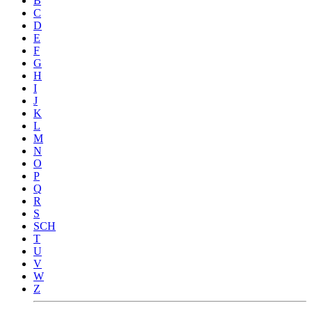
B
C
D
E
F
G
H
I
J
K
L
M
N
O
P
Q
R
S
SCH
T
U
V
W
Z