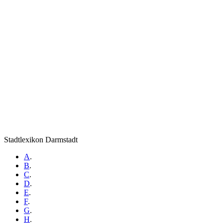
Stadtlexikon Darmstadt
A
.
B
.
C
.
D
.
E
.
F
.
G
.
H
.