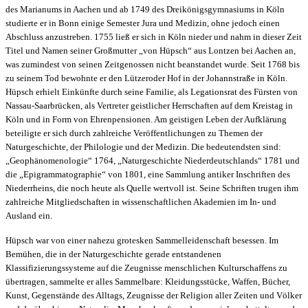
des Marianums in Aachen und ab 1749 des Dreikönigsgymnasiums in Köln
studierte er in Bonn einige Semester Jura und Medizin, ohne jedoch einen
Abschluss anzustreben. 1755 ließ er sich in Köln nieder und nahm in dieser Zeit
Titel und Namen seiner Großmutter „von Hüpsch“ aus Lontzen bei Aachen an,
was zumindest von seinen Zeitgenossen nicht beanstandet wurde. Seit 1768 bis
zu seinem Tod bewohnte er den Lützeroder Hof in der Johannstraße in Köln.
Hüpsch erhielt Einkünfte durch seine Familie, als Legationsrat des Fürsten von
Nassau-Saarbrücken, als Vertreter geistlicher Herrschaften auf dem Kreistag in
Köln und in Form von Ehrenpensionen. Am geistigen Leben der Aufklärung
beteiligte er sich durch zahlreiche Veröffentlichungen zu Themen der
Naturgeschichte, der Philologie und der Medizin. Die bedeutendsten sind:
„Geophänomenologie“ 1764, „Naturgeschichte Niederdeutschlands“ 1781 und
die „Epigrammatographie“ von 1801, eine Sammlung antiker Inschriften des
Niederrheins, die noch heute als Quelle wertvoll ist. Seine Schriften trugen ihm
zahlreiche Mitgliedschaften in wissenschaftlichen Akademien im In- und
Ausland ein.
Hüpsch war von einer nahezu grotesken Sammelleidenschaft besessen. Im
Bemühen, die in der Naturgeschichte gerade entstandenen
Klassifizierungssysteme auf die Zeugnisse menschlichen Kulturschaffens zu
übertragen, sammelte er alles Sammelbare: Kleidungsstücke, Waffen, Bücher,
Kunst, Gegenstände des Alltags, Zeugnisse der Religion aller Zeiten und Völker