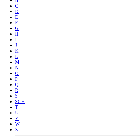
B
C
D
E
F
G
H
I
J
K
L
M
N
O
P
Q
R
S
SCH
T
U
V
W
Z