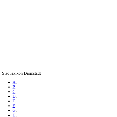
Stadtlexikon Darmstadt
A
.
B
.
C
.
D
.
E
.
F
.
G
.
H
.