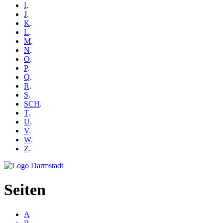
I
.
J
.
K
.
L
.
M
.
N
.
O
.
P
.
Q
.
R
.
S
.
SCH
.
T
.
U
.
V
.
W
.
Z
.
Seiten
A