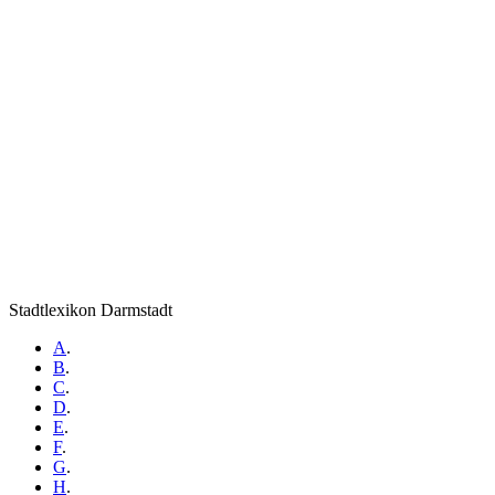
Stadtlexikon Darmstadt
A
.
B
.
C
.
D
.
E
.
F
.
G
.
H
.