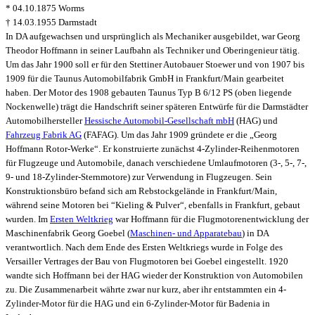
* 04.10.1875 Worms
† 14.03.1955 Darmstadt
In DA aufgewachsen und ursprünglich als Mechaniker ausgebildet, war Georg
Theodor Hoffmann in seiner Laufbahn als Techniker und Oberingenieur tätig.
Um das Jahr 1900 soll er für den Stettiner Autobauer Stoewer und von 1907 bis
1909 für die Taunus Automobilfabrik GmbH in Frankfurt/Main gearbeitet
haben. Der Motor des 1908 gebauten Taunus Typ B 6/12 PS (oben liegende
Nockenwelle) trägt die Handschrift seiner späteren Entwürfe für die Darmstädter
Automobilhersteller
Hessische Automobil-Gesellschaft mbH
(HAG) und
Fahrzeug Fabrik AG
(FAFAG). Um das Jahr 1909 gründete er die „Georg
Hoffmann Rotor-Werke“. Er konstruierte zunächst 4-Zylinder-Reihenmotoren
für Flugzeuge und Automobile, danach verschiedene Umlaufmotoren (3-, 5-, 7-,
9- und 18-Zylinder-Sternmotore) zur Verwendung in Flugzeugen. Sein
Konstruktionsbüro befand sich am Rebstockgelände in Frankfurt/Main,
während seine Motoren bei “Kieling & Pulver“, ebenfalls in Frankfurt, gebaut
wurden. Im
Ersten Weltkrieg
war Hoffmann für die Flugmotorenentwicklung der
Maschinenfabrik Georg Goebel (
Maschinen- und Apparatebau
) in DA
verantwortlich. Nach dem Ende des Ersten Weltkriegs wurde in Folge des
Versailler Vertrages der Bau von Flugmotoren bei Goebel eingestellt. 1920
wandte sich Hoffmann bei der HAG wieder der Konstruktion von Automobilen
zu. Die Zusammenarbeit währte zwar nur kurz, aber ihr entstammten ein 4-
Zylinder-Motor für die HAG und ein 6-Zylinder-Motor für Badenia in