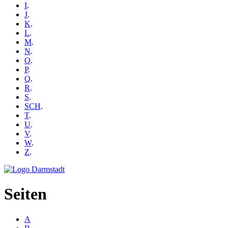
I
.
J
.
K
.
L
.
M
.
N
.
O
.
P
.
Q
.
R
.
S
.
SCH
.
T
.
U
.
V
.
W
.
Z
.
Seiten
A