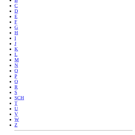
B
C
D
E
F
G
H
I
J
K
L
M
N
O
P
Q
R
S
SCH
T
U
V
W
Z