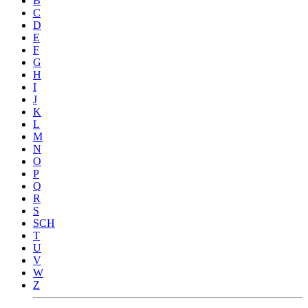
B
C
D
E
F
G
H
I
J
K
L
M
N
O
P
Q
R
S
SCH
T
U
V
W
Z