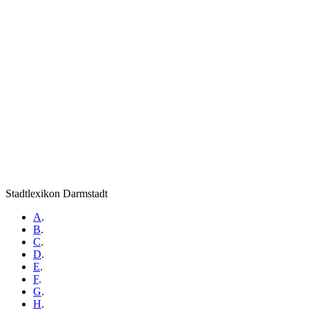
Stadtlexikon Darmstadt
A
.
B
.
C
.
D
.
E
.
F
.
G
.
H
.