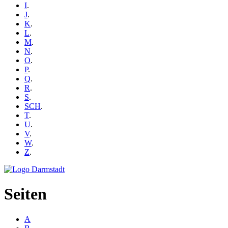
I
.
J
.
K
.
L
.
M
.
N
.
O
.
P
.
Q
.
R
.
S
.
SCH
.
T
.
U
.
V
.
W
.
Z
.
Seiten
A