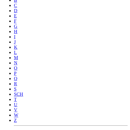
B
C
D
E
F
G
H
I
J
K
L
M
N
O
P
Q
R
S
SCH
T
U
V
W
Z