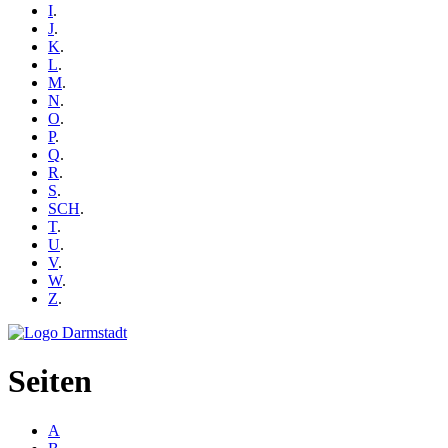
I
.
J
.
K
.
L
.
M
.
N
.
O
.
P
.
Q
.
R
.
S
.
SCH
.
T
.
U
.
V
.
W
.
Z
.
Seiten
A