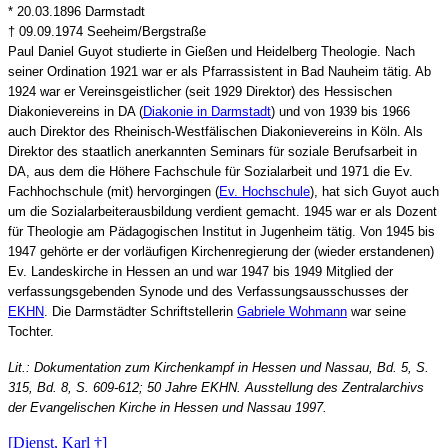
* 20.03.1896 Darmstadt
† 09.09.1974 Seeheim/Bergstraße
Paul Daniel Guyot studierte in Gießen und Heidelberg Theologie. Nach
seiner Ordination 1921 war er als Pfarrassistent in Bad Nauheim tätig. Ab
1924 war er Vereinsgeistlicher (seit 1929 Direktor) des Hessischen
Diakonievereins in DA (
Diakonie in Darmstadt
) und von 1939 bis 1966
auch Direktor des Rheinisch-Westfälischen Diakonievereins in Köln. Als
Direktor des staatlich anerkannten Seminars für soziale Berufsarbeit in
DA, aus dem die Höhere Fachschule für Sozialarbeit und 1971 die Ev.
Fachhochschule (mit) hervorgingen (
Ev. Hochschule
), hat sich Guyot auch
um die Sozialarbeiterausbildung verdient gemacht. 1945 war er als Dozent
für Theologie am Pädagogischen Institut in Jugenheim tätig. Von 1945 bis
1947 gehörte er der vorläufigen Kirchenregierung der (wieder erstandenen)
Ev. Landeskirche in Hessen an und war 1947 bis 1949 Mitglied der
verfassungsgebenden Synode und des Verfassungsausschusses der
EKHN
. Die Darmstädter Schriftstellerin
Gabriele Wohmann
war seine
Tochter.
Lit.: Dokumentation zum Kirchenkampf in Hessen und Nassau, Bd. 5, S.
315, Bd. 8, S. 609-612; 50 Jahre EKHN. Ausstellung des Zentralarchivs
der Evangelischen Kirche in Hessen und Nassau 1997.
[Dienst, Karl †]