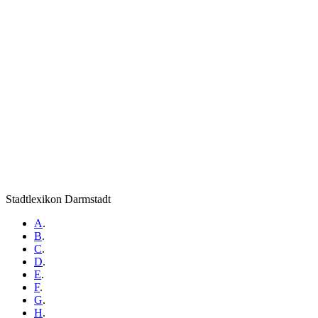
Stadtlexikon Darmstadt
A
.
B
.
C
.
D
.
E
.
F
.
G
.
H
.