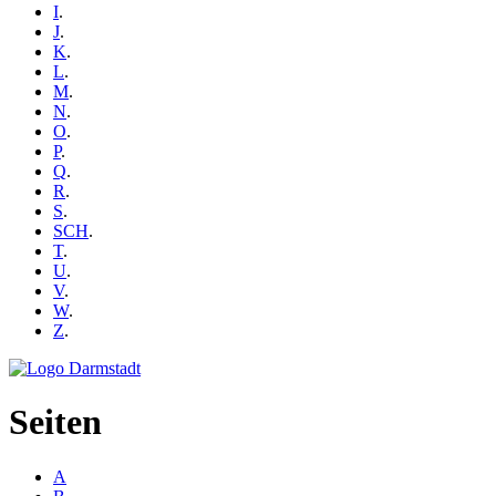
I
.
J
.
K
.
L
.
M
.
N
.
O
.
P
.
Q
.
R
.
S
.
SCH
.
T
.
U
.
V
.
W
.
Z
.
Seiten
A