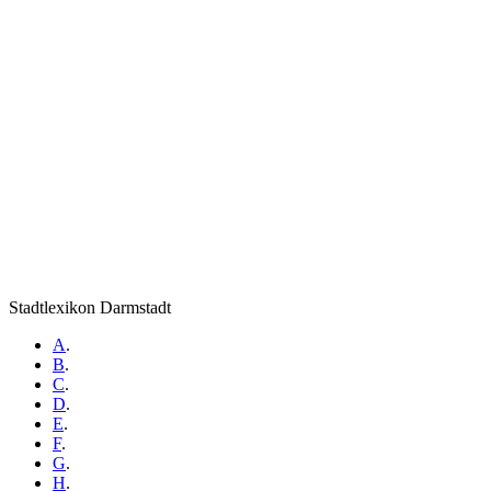
Stadtlexikon Darmstadt
A
.
B
.
C
.
D
.
E
.
F
.
G
.
H
.