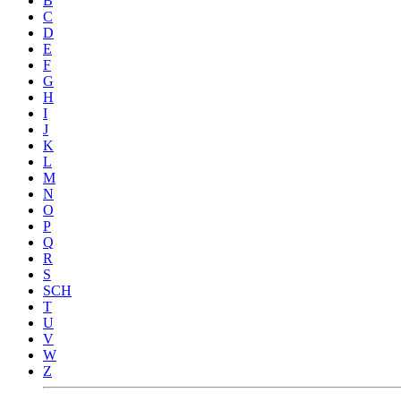
B
C
D
E
F
G
H
I
J
K
L
M
N
O
P
Q
R
S
SCH
T
U
V
W
Z