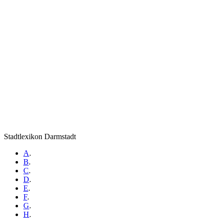
Stadtlexikon Darmstadt
A
.
B
.
C
.
D
.
E
.
F
.
G
.
H
.