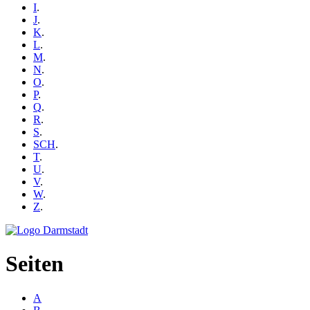
I
.
J
.
K
.
L
.
M
.
N
.
O
.
P
.
Q
.
R
.
S
.
SCH
.
T
.
U
.
V
.
W
.
Z
.
Seiten
A