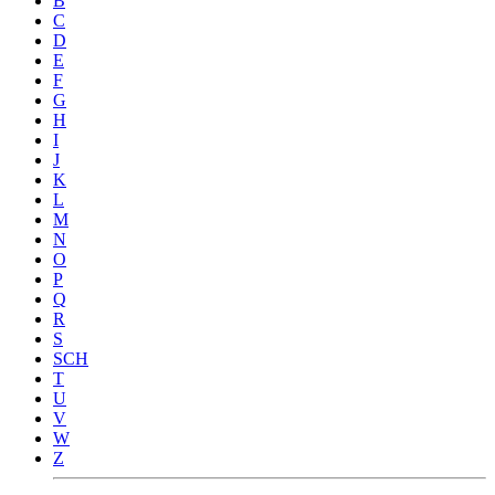
B
C
D
E
F
G
H
I
J
K
L
M
N
O
P
Q
R
S
SCH
T
U
V
W
Z