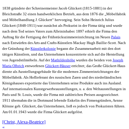
1838 gründete der Schreinermeister Jacob Glückert (1815-1881) in der
Bleichstraße 32 einen handwerklichen Betrieb, aus dem 1876 die „Möbelfabrik
und Möbelhandlung J. Glückert“ hervorging. Sein Sohn Heinrich Julius
Glückert (1848-1911) war zunächst als Prokurist in der Firma tätig und wurde
nach dem Tod seines Vaters zum Alleininhaber. 1897 erhielt die Firma den
Auftrag für die Fertigung der Frühstückszimmereinrichtung im Neuen
Palais
nach Entwürfen des Arts and Crafts-Künstlers Mackay Hugh Baillie-Scott. Nach
der Gründung der
Künstlerkolonie
begann die Zusammenarbeit mit den dort
tätigen Künstlern, und das Unternehmen konzentrierte sich auf die Herstellung
von Jugendstilmöbeln. Auf der
Mathildenhöhe
wurden die beiden von
Joseph
Maria Olbrich
entworfenen
Glückert-Häuser
errichtet; das Große Glückert-Haus
diente als Ausstellungsgebäude für die modernen Zimmereinrichtungen der
Möbelfabrik. Als Hoflieferant des russischen Zaren und des niederländischen
Königshauses exportierte das Unternehmen seine Produkte auch ins Ausland.
Auf internationalen Kunstgewerbeausstellungen, u. a. den Weltausstellungen in
Paris und St. Louis, wurde die Firma mit zahlreichen Preisen ausgezeichnet.
1911 übernahm die in Dortmund lebende Enkelin des Firmengründers, Aenne
Klönne geb. Glückert, das Unternehmen, ließ es jedoch von Prokuristen führen.
Am 01.01.1943 wurde die Firma Glückert aufgelöst.
[Christ, Alexa-Beatrice]
«