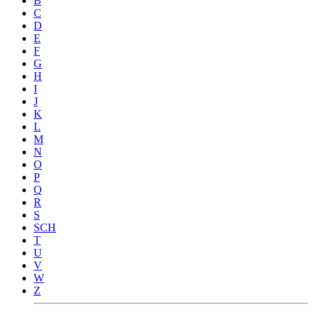
B
C
D
E
F
G
H
I
J
K
L
M
N
O
P
Q
R
S
SCH
T
U
V
W
Z