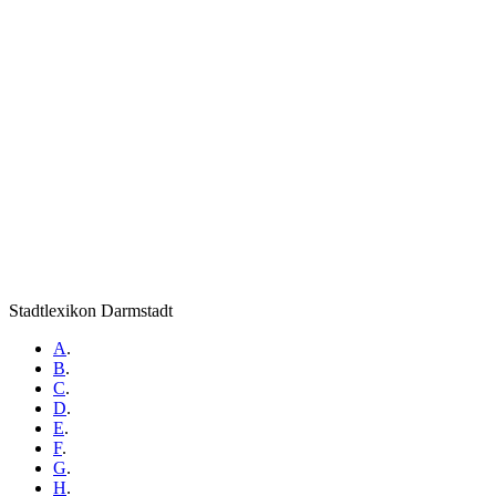
Stadtlexikon Darmstadt
A
.
B
.
C
.
D
.
E
.
F
.
G
.
H
.