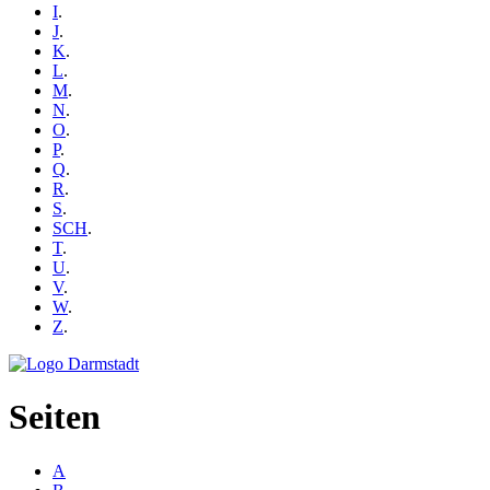
I
.
J
.
K
.
L
.
M
.
N
.
O
.
P
.
Q
.
R
.
S
.
SCH
.
T
.
U
.
V
.
W
.
Z
.
Seiten
A