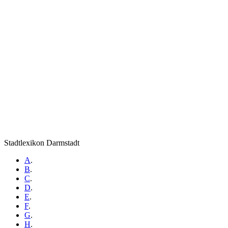
Stadtlexikon Darmstadt
A
.
B
.
C
.
D
.
E
.
F
.
G
.
H
.