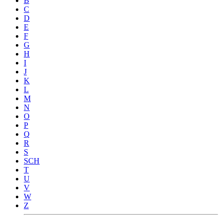
B
C
D
E
F
G
H
I
J
K
L
M
N
O
P
Q
R
S
SCH
T
U
V
W
Z