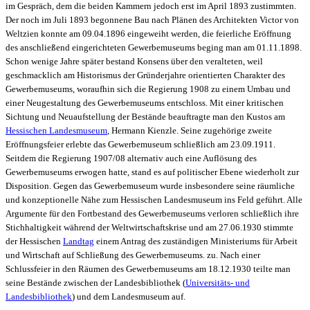
im Gespräch, dem die beiden Kammern jedoch erst im April 1893 zustimmten.
Der noch im Juli 1893 begonnene Bau nach Plänen des Architekten Victor von
Weltzien konnte am 09.04.1896 eingeweiht werden, die feierliche Eröffnung
des anschließend eingerichteten Gewerbemuseums beging man am 01.11.1898.
Schon wenige Jahre später bestand Konsens über den veralteten, weil
geschmacklich am Historismus der Gründerjahre orientierten Charakter des
Gewerbemuseums, woraufhin sich die Regierung 1908 zu einem Umbau und
einer Neugestaltung des Gewerbemuseums entschloss. Mit einer kritischen
Sichtung und Neuaufstellung der Bestände beauftragte man den Kustos am
Hessischen Landesmuseum
, Hermann Kienzle. Seine zugehörige zweite
Eröffnungsfeier erlebte das Gewerbemuseum schließlich am 23.09.1911.
Seitdem die Regierung 1907/08 alternativ auch eine Auflösung des
Gewerbemuseums erwogen hatte, stand es auf politischer Ebene wiederholt zur
Disposition. Gegen das Gewerbemuseum wurde insbesondere seine räumliche
und konzeptionelle Nähe zum Hessischen Landesmuseum ins Feld geführt. Alle
Argumente für den Fortbestand des Gewerbemuseums verloren schließlich ihre
Stichhaltigkeit während der Weltwirtschaftskrise und am 27.06.1930 stimmte
der Hessischen
Landtag
einem Antrag des zuständigen Ministeriums für Arbeit
und Wirtschaft auf Schließung des Gewerbemuseums. zu. Nach einer
Schlussfeier in den Räumen des Gewerbemuseums am 18.12.1930 teilte man
seine Bestände zwischen der Landesbibliothek (
Universitäts- und
Landesbibliothek
) und dem Landesmuseum auf.