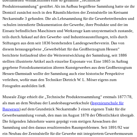
überlassenen Vermächtnisses eine so genannte „Technische
Produktensammlung“ gestiftet. Als im Aufbau begriffene Sammlung hatte sie ihr
Domizil zunächst noch in den Räumlichkeiten der Zentralstelle im Kreisamt
Neckarstraße 3 gefunden. Die als Lehrsammlung für die Gewerbetreibenden und
-schulen intendierte Dokumentation der Gewerbe, ihrer Produkte und der im
Einsatz befindlichen Maschinen und Werkzeuge kam unsystematisch zustande,
teils durch Ankauf auf den Gewerbe- und Industrieausstellungen, teils durch
Stiftungen aus dem seit 1836 bestehenden Landesgewerbeverein. Das von
diesem herausgegebene „Gewerbeblatt für das Großherzogtum Hessen“
berichtete fortlaufend über die Weiterentwicklung der Sammlung, seit 1886
stellten illustrierte Artikel auch einzelne Exponate vor. Eine 1865 in Auftrag
gegebene Fotodokumentation älteren Kunstgewerbes aus dem Großherzogtum
Hessen-Darmstadt wollte der Sammlung auch eine historische Perspektive
verleihen, wofür man den Techniker Dietrich W. L. Möser eigens zum
Fotografen ausbilden ließ.
Museale Züge erhielt die „Technische Produktensammlung“ erstmals 1877/78,
als man an dem Neubau der Landesbaugewerkschule (
Ingenieurschule für
Bauwesen
) auf dem Grundstück Neckarstraße 3 einen eigenen Trakt für die
Gewerbesammlung vorsah, den man im August 1878 der Öffentlichkeit übergab.
Die folgenden Jahrzehnte waren geprägt vom stetigen Anwachsen der
Sammlung und den daraus resultierenden Raumproblemen. Seit 1891/92 war
ein Neubau der Zentralstelle für die Gewerbe mit integriertem Gewerbemuseum