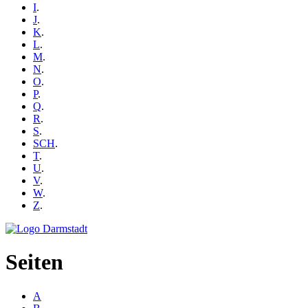
I
.
J
.
K
.
L
.
M
.
N
.
O
.
P
.
Q
.
R
.
S
.
SCH
.
T
.
U
.
V
.
W
.
Z
.
Seiten
A