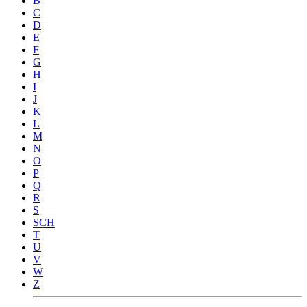
B
C
D
E
F
G
H
I
J
K
L
M
N
O
P
Q
R
S
SCH
T
U
V
W
Z