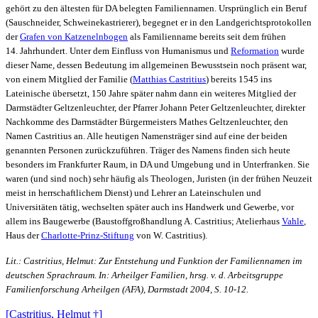
gehört zu den ältesten für DA belegten Familiennamen. Ursprünglich ein Beruf
(Sauschneider, Schweinekastrierer), begegnet er in den Landgerichtsprotokollen
der
Grafen von Katzenelnbogen
als Familienname bereits seit dem frühen
14. Jahrhundert. Unter dem Einfluss von Humanismus und
Reformation
wurde
dieser Name, dessen Bedeutung im allgemeinen Bewusstsein noch präsent war,
von einem Mitglied der Familie (
Matthias Castritius
) bereits 1545 ins
Lateinische übersetzt, 150 Jahre später nahm dann ein weiteres Mitglied der
Darmstädter Geltzenleuchter, der Pfarrer Johann Peter Geltzenleuchter, direkter
Nachkomme des Darmstädter Bürgermeisters Mathes Geltzenleuchter, den
Namen Castritius an. Alle heutigen Namensträger sind auf eine der beiden
genannten Personen zurückzuführen. Träger des Namens finden sich heute
besonders im Frankfurter Raum, in DA und Umgebung und in Unterfranken. Sie
waren (und sind noch) sehr häufig als Theologen, Juristen (in der frühen Neuzeit
meist in herrschaftlichem Dienst) und Lehrer an Lateinschulen und
Universitäten tätig, wechselten später auch ins Handwerk und Gewerbe, vor
allem ins Baugewerbe (Baustoffgroßhandlung A. Castritius; Atelierhaus
Vahle
,
Haus der
Charlotte-Prinz-Stiftung
von W. Castritius).
Lit.: Castritius, Helmut: Zur Entstehung und Funktion der Familiennamen im
deutschen Sprachraum. In: Arheilger Familien, hrsg. v.
d. Arbeitsgruppe
Familienforschung Arheilgen (AFA), Darmstadt 2004, S. 10-12.
[Castritius, Helmut †]