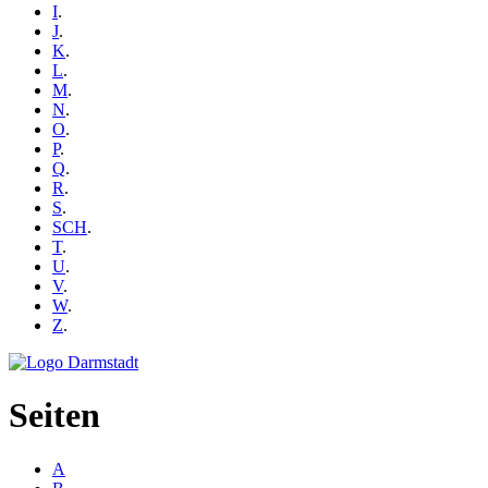
I
.
J
.
K
.
L
.
M
.
N
.
O
.
P
.
Q
.
R
.
S
.
SCH
.
T
.
U
.
V
.
W
.
Z
.
Seiten
A