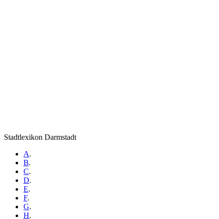
Stadtlexikon Darmstadt
A
.
B
.
C
.
D
.
E
.
F
.
G
.
H
.