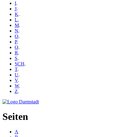
I
.
J
.
K
.
L
.
M
.
N
.
O
.
P
.
Q
.
R
.
S
.
SCH
.
T
.
U
.
V
.
W
.
Z
.
Seiten
A