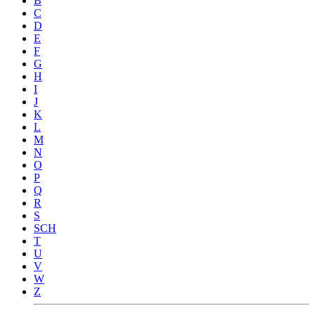
B
C
D
E
F
G
H
I
J
K
L
M
N
O
P
Q
R
S
SCH
T
U
V
W
Z