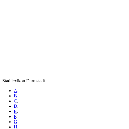
Stadtlexikon Darmstadt
A
.
B
.
C
.
D
.
E
.
F
.
G
.
H
.