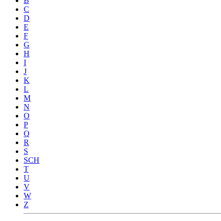
B
C
D
E
F
G
H
I
J
K
L
M
N
O
P
Q
R
S
SCH
T
U
V
W
Z