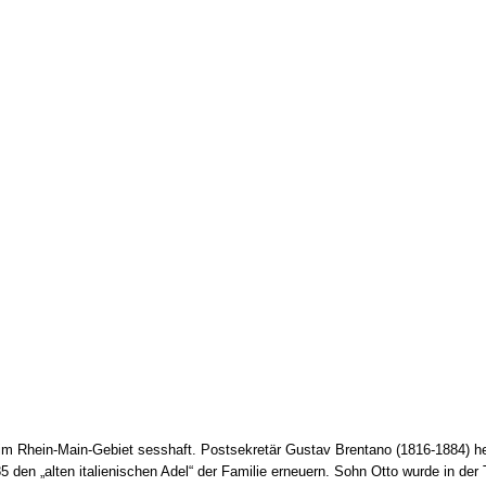
 Rhein-Main-Gebiet sesshaft. Postsekretär Gustav Brentano (1816-1884) hei
885 den „alten italienischen Adel“ der Familie erneuern. Sohn Otto wurde in de