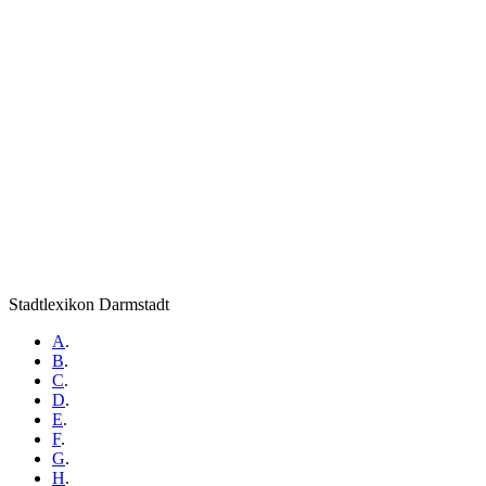
Stadtlexikon Darmstadt
A
.
B
.
C
.
D
.
E
.
F
.
G
.
H
.