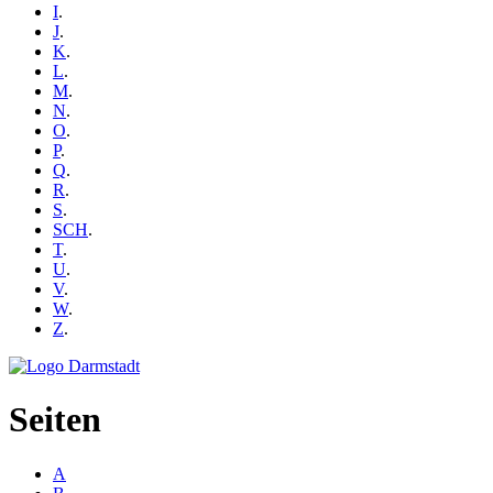
I
.
J
.
K
.
L
.
M
.
N
.
O
.
P
.
Q
.
R
.
S
.
SCH
.
T
.
U
.
V
.
W
.
Z
.
Seiten
A