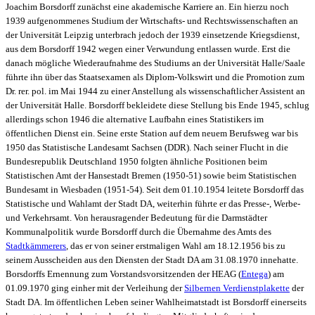
Joachim Borsdorff zunächst eine akademische Karriere an. Ein hierzu noch
1939 aufgenommenes Studium der Wirtschafts- und Rechtswissenschaften an
der Universität Leipzig unterbrach jedoch der 1939 einsetzende Kriegsdienst,
aus dem Borsdorff 1942 wegen einer Verwundung entlassen wurde. Erst die
danach mögliche Wiederaufnahme des Studiums an der Universität Halle/Saale
führte ihn über das Staatsexamen als Diplom-Volkswirt und die Promotion zum
Dr. rer. pol. im Mai 1944 zu einer Anstellung als wissenschaftlicher Assistent an
der Universität Halle. Borsdorff bekleidete diese Stellung bis Ende 1945, schlug
allerdings schon 1946 die alternative Laufbahn eines Statistikers im
öffentlichen Dienst ein. Seine erste Station auf dem neuem Berufsweg war bis
1950 das Statistische Landesamt Sachsen (DDR). Nach seiner Flucht in die
Bundesrepublik Deutschland 1950 folgten ähnliche Positionen beim
Statistischen Amt der Hansestadt Bremen (1950-51) sowie beim Statistischen
Bundesamt in Wiesbaden (1951-54). Seit dem 01.10.1954 leitete Borsdorff das
Statistische und Wahlamt der Stadt DA, weiterhin führte er das Presse-, Werbe-
und Verkehrsamt. Von herausragender Bedeutung für die Darmstädter
Kommunalpolitik wurde Borsdorff durch die Übernahme des Amts des
Stadtkämmerers
, das er von seiner erstmaligen Wahl am 18.12.1956 bis zu
seinem Ausscheiden aus den Diensten der Stadt DA am 31.08.1970 innehatte.
Borsdorffs Ernennung zum Vorstandsvorsitzenden der HEAG (
Entega
) am
01.09.1970 ging einher mit der Verleihung der
Silbernen Verdienstplakette
der
Stadt DA. Im öffentlichen Leben seiner Wahlheimatstadt ist Borsdorff einerseits