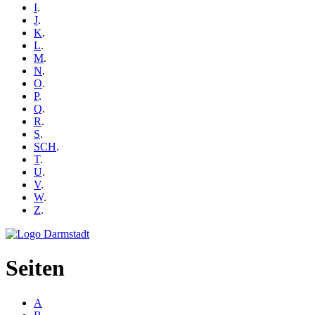
I
.
J
.
K
.
L
.
M
.
N
.
O
.
P
.
Q
.
R
.
S
.
SCH
.
T
.
U
.
V
.
W
.
Z
.
Seiten
A