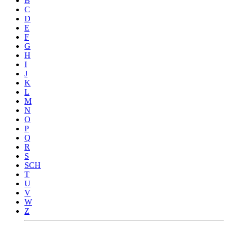
B
C
D
E
F
G
H
I
J
K
L
M
N
O
P
Q
R
S
SCH
T
U
V
W
Z