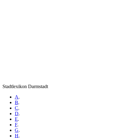
Stadtlexikon Darmstadt
A
.
B
.
C
.
D
.
E
.
F
.
G
.
H
.