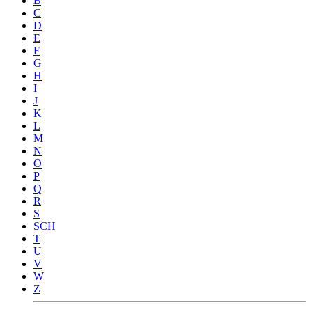
B
C
D
E
F
G
H
I
J
K
L
M
N
O
P
Q
R
S
SCH
T
U
V
W
Z