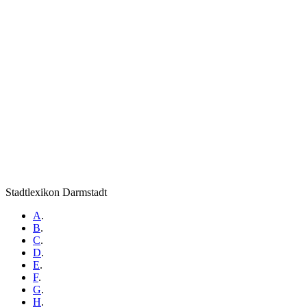
Stadtlexikon Darmstadt
A
.
B
.
C
.
D
.
E
.
F
.
G
.
H
.