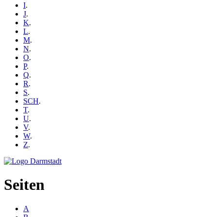
I
.
J
.
K
.
L
.
M
.
N
.
O
.
P
.
Q
.
R
.
S
.
SCH
.
T
.
U
.
V
.
W
.
Z
.
Seiten
A