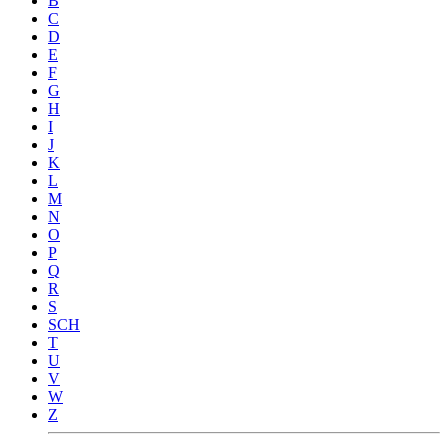
B
C
D
E
F
G
H
I
J
K
L
M
N
O
P
Q
R
S
SCH
T
U
V
W
Z