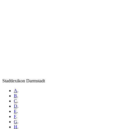
Stadtlexikon Darmstadt
A
.
B
.
C
.
D
.
E
.
F
.
G
.
H
.