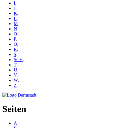
I
.
J
.
K
.
L
.
M
.
N
.
O
.
P
.
Q
.
R
.
S
.
SCH
.
T
.
U
.
V
.
W
.
Z
.
Seiten
A