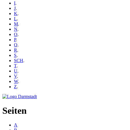
I
.
J
.
K
.
L
.
M
.
N
.
O
.
P
.
Q
.
R
.
S
.
SCH
.
T
.
U
.
V
.
W
.
Z
.
Seiten
A