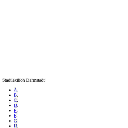
Stadtlexikon Darmstadt
A
.
B
.
C
.
D
.
E
.
F
.
G
.
H
.