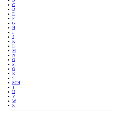
B
C
D
E
F
G
H
I
J
K
L
M
N
O
P
Q
R
S
SCH
T
U
V
W
Z