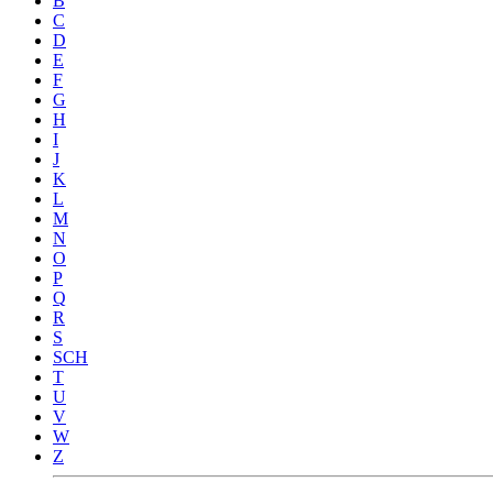
B
C
D
E
F
G
H
I
J
K
L
M
N
O
P
Q
R
S
SCH
T
U
V
W
Z