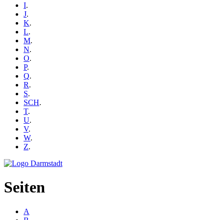
I
.
J
.
K
.
L
.
M
.
N
.
O
.
P
.
Q
.
R
.
S
.
SCH
.
T
.
U
.
V
.
W
.
Z
.
Seiten
A