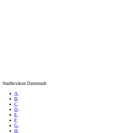
Stadtlexikon Darmstadt
A
.
B
.
C
.
D
.
E
.
F
.
G
.
H
.