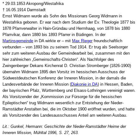
* 29.03.1853 Akropong/Westafrika
† 16.05.1914 Darmstadt
Ernst Widmann wurde als Sohn des Missionars Georg Widmann in
Westafrika geboren. Er war nach dem Studium der Ev. Theologie 1877 bis
1878 Pfarrverwalter in Hain-Gründau und Herrnhaag, von 1878 bis 1880
Pfarrvikar, dann 1880 bis 1893 Pfarrer in Büdingen. In der
Martinsgemeinde
in DA wirkte er – mit
Max Rieger
freundschaftlich
verbunden – von 1893 bis zu seinem Tod 1914. Er trug als Seelsorger
sehr zum weiteren Ausbau der Gemeindearbeit bei, zusammen mit den
hier zahlreichen „Gemeinschafts-Christen“. Als Nachfolger des
Zwingenberger Dekans Kirchenrat D. Christian Stromberger (1826-1900)
übernahm Widmann 1895 den Vorsitz im hessischen Ausschuss der
Südwestdeutschen Konferenz der Inneren Mission, in der damals die
Landesverbände der Inneren Mission (
Diakonie in DA
) in Hessen, Baden,
der bayrischen Pfalz, Württemberg und Elsass-Lothringen vereinigt waren.
Als Vorsitzender der „Kommission zur Fürsorge für die hessischen
Epileptischen“ trug Widmann wesentlich zur Entstehung der Nieder-
Ramstädter Anstalten bei, die im Oktober 1900 eröffnet wurden, und hatte
als Vorsitzender des Landesausschusses Anteil am weiteren Ausbau.
Lit.: Gunkel, Hermann: Geschichte der Nieder-Ramstädter Heime der
Inneren Mission, Mühltal 1996, S. 27, 263.