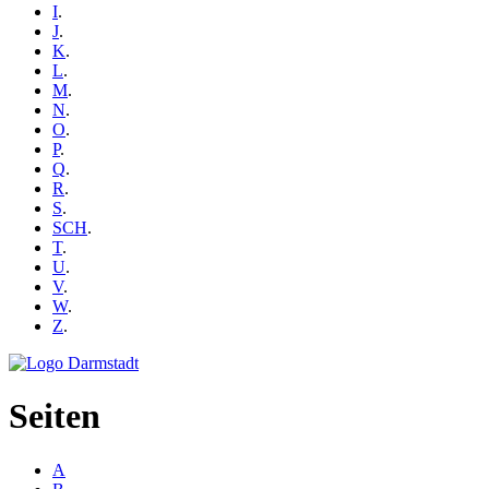
I
.
J
.
K
.
L
.
M
.
N
.
O
.
P
.
Q
.
R
.
S
.
SCH
.
T
.
U
.
V
.
W
.
Z
.
Seiten
A