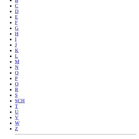
B
C
D
E
F
G
H
I
J
K
L
M
N
O
P
Q
R
S
SCH
T
U
V
W
Z