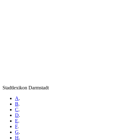
Stadtlexikon Darmstadt
A
.
B
.
C
.
D
.
E
.
F
.
G
.
H
.