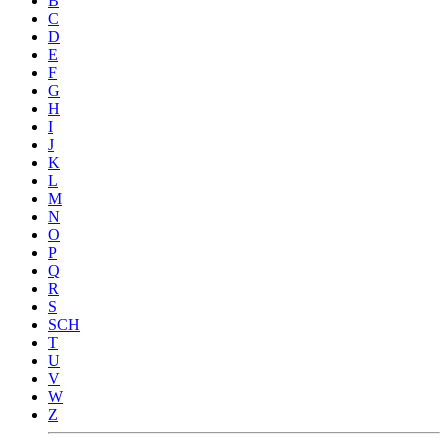
B
C
D
E
F
G
H
I
J
K
L
M
N
O
P
Q
R
S
SCH
T
U
V
W
Z