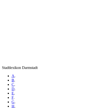
Stadtlexikon Darmstadt
A
.
B
.
C
.
D
.
E
.
F
.
G
.
H
.