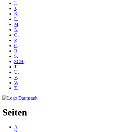
I
.
J
.
K
.
L
.
M
.
N
.
O
.
P
.
Q
.
R
.
S
.
SCH
.
T
.
U
.
V
.
W
.
Z
.
Seiten
A