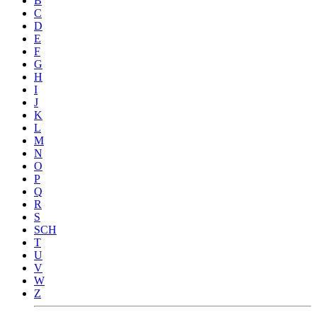
B
C
D
E
F
G
H
I
J
K
L
M
N
O
P
Q
R
S
SCH
T
U
V
W
Z