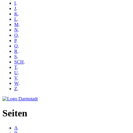
I
.
J
.
K
.
L
.
M
.
N
.
O
.
P
.
Q
.
R
.
S
.
SCH
.
T
.
U
.
V
.
W
.
Z
.
Seiten
A