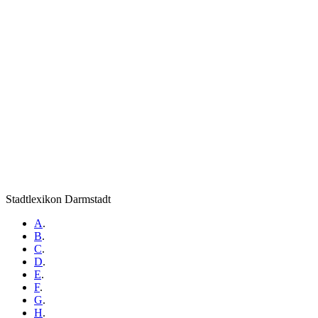
Stadtlexikon Darmstadt
A
.
B
.
C
.
D
.
E
.
F
.
G
.
H
.