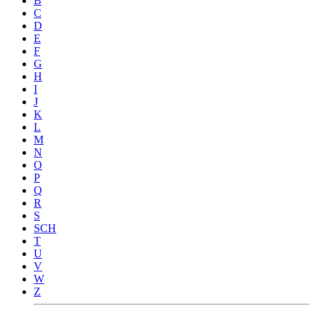
B
C
D
E
F
G
H
I
J
K
L
M
N
O
P
Q
R
S
SCH
T
U
V
W
Z