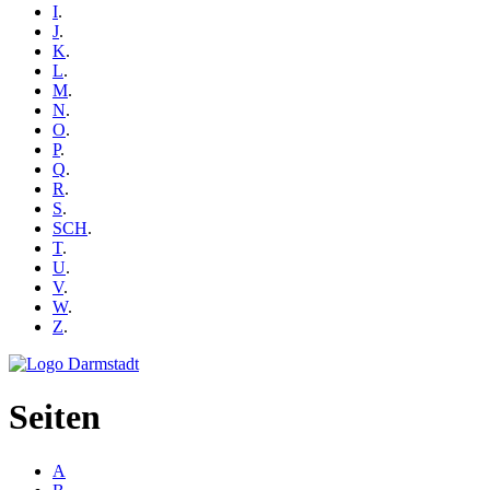
I
.
J
.
K
.
L
.
M
.
N
.
O
.
P
.
Q
.
R
.
S
.
SCH
.
T
.
U
.
V
.
W
.
Z
.
Seiten
A