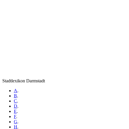
Stadtlexikon Darmstadt
A
.
B
.
C
.
D
.
E
.
F
.
G
.
H
.