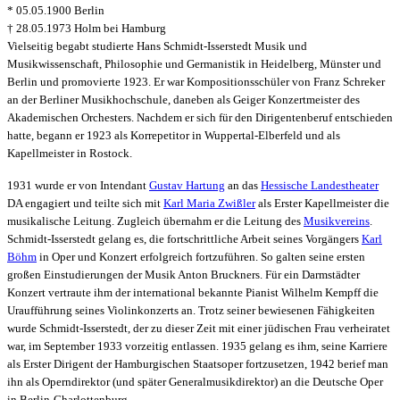
* 05.05.1900 Berlin
† 28.05.1973 Holm bei Hamburg
Vielseitig begabt studierte Hans Schmidt-Isserstedt Musik und
Musikwissenschaft, Philosophie und Germanistik in Heidelberg, Münster und
Berlin und promovierte 1923. Er war Kompositionsschüler von Franz Schreker
an der Berliner Musikhochschule, daneben als Geiger Konzertmeister des
Akademischen Orchesters. Nachdem er sich für den Dirigentenberuf entschieden
hatte, begann er 1923 als Korrepetitor in Wuppertal-Elberfeld und als
Kapellmeister in Rostock.
1931 wurde er von Intendant
Gustav Hartung
an das
Hessische Landestheater
DA engagiert und teilte sich mit
Karl Maria Zwißler
als Erster Kapellmeister die
musikalische Leitung. Zugleich übernahm er die Leitung des
Musikvereins
.
Schmidt-Isserstedt gelang es, die fortschrittliche Arbeit seines Vorgängers
Karl
Böhm
in Oper und Konzert erfolgreich fortzuführen. So galten seine ersten
großen Einstudierungen der Musik Anton Bruckners. Für ein Darmstädter
Konzert vertraute ihm der international bekannte Pianist Wilhelm Kempff die
Uraufführung seines Violinkonzerts an. Trotz seiner bewiesenen Fähigkeiten
wurde Schmidt-Isserstedt, der zu dieser Zeit mit einer jüdischen Frau verheiratet
war, im September 1933 vorzeitig entlassen. 1935 gelang es ihm, seine Karriere
als Erster Dirigent der Hamburgischen Staatsoper fortzusetzen, 1942 berief man
ihn als Operndirektor (und später Generalmusikdirektor) an die Deutsche Oper
in Berlin-Charlottenburg.