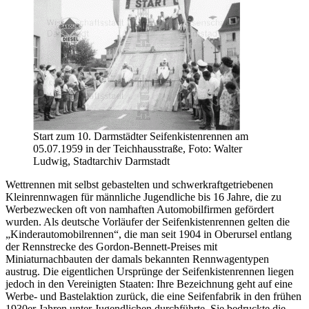
Start zum 10. Darmstädter Seifenkistenrennen am
05.07.1959 in der Teichhausstraße, Foto: Walter
Ludwig, Stadtarchiv Darmstadt
Wettrennen mit selbst gebastelten und schwerkraftgetriebenen
Kleinrennwagen für männliche Jugendliche bis 16 Jahre, die zu
Werbezwecken oft von namhaften Automobilfirmen gefördert
wurden. Als deutsche Vorläufer der Seifenkistenrennen gelten die
„Kinderautomobilrennen“, die man seit 1904 in Oberursel entlang
der Rennstrecke des Gordon-Bennett-Preises mit
Miniaturnachbauten der damals bekannten Rennwagentypen
austrug. Die eigentlichen Ursprünge der Seifenkistenrennen liegen
jedoch in den Vereinigten Staaten: Ihre Bezeichnung geht auf eine
Werbe- und Bastelaktion zurück, die eine Seifenfabrik in den frühen
1930er Jahren unter Jugendlichen durchführte. Sie bedruckte die