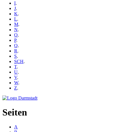
I
.
J
.
K
.
L
.
M
.
N
.
O
.
P
.
Q
.
R
.
S
.
SCH
.
T
.
U
.
V
.
W
.
Z
.
Seiten
A