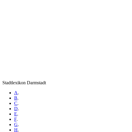
Stadtlexikon Darmstadt
A
.
B
.
C
.
D
.
E
.
F
.
G
.
H
.