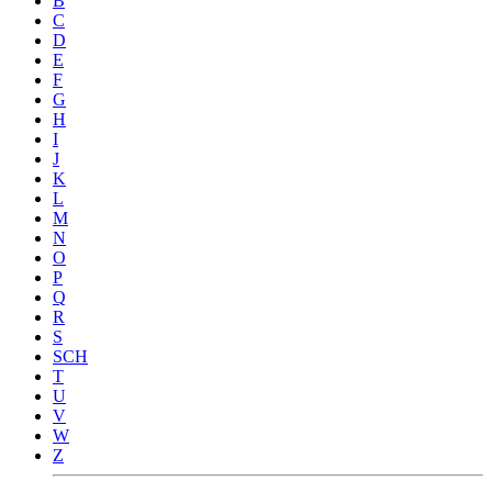
B
C
D
E
F
G
H
I
J
K
L
M
N
O
P
Q
R
S
SCH
T
U
V
W
Z