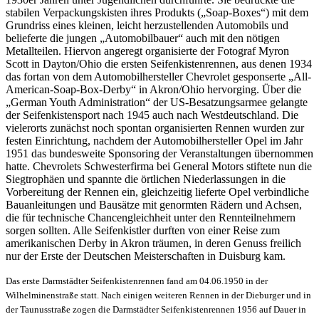
stabilen Verpackungskisten ihres Produkts („Soap-Boxes“) mit dem
Grundriss eines kleinen, leicht herzustellenden Automobils und
belieferte die jungen „Automobilbauer“ auch mit den nötigen
Metallteilen. Hiervon angeregt organisierte der Fotograf Myron
Scott in Dayton/Ohio die ersten Seifenkistenrennen, aus denen 1934
das fortan von dem Automobilhersteller Chevrolet gesponserte „All-
American-Soap-Box-Derby“ in Akron/Ohio hervorging. Über die
„German Youth Administration“ der US-Besatzungsarmee gelangte
der Seifenkistensport nach 1945 auch nach Westdeutschland. Die
vielerorts zunächst noch spontan organisierten Rennen wurden zur
festen Einrichtung, nachdem der Automobilhersteller Opel im Jahr
1951 das bundesweite Sponsoring der Veranstaltungen übernommen
hatte. Chevrolets Schwesterfirma bei General Motors stiftete nun die
Siegtrophäen und spannte die örtlichen Niederlassungen in die
Vorbereitung der Rennen ein, gleichzeitig lieferte Opel verbindliche
Bauanleitungen und Bausätze mit genormten Rädern und Achsen,
die für technische Chancengleichheit unter den Rennteilnehmern
sorgen sollten. Alle Seifenkistler durften von einer Reise zum
amerikanischen Derby in Akron träumen, in deren Genuss freilich
nur der Erste der Deutschen Meisterschaften in Duisburg kam.
Das erste Darmstädter Seifenkistenrennen fand am 04.06.1950 in der
Wilhelminenstraße statt. Nach einigen weiteren Rennen in der Dieburger und in
der Taunusstraße zogen die Darmstädter Seifenkistenrennen 1956 auf Dauer in