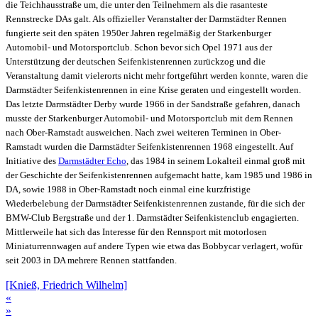
die Teichhausstraße um, die unter den Teilnehmern als die rasanteste
Rennstrecke DAs galt. Als offizieller Veranstalter der Darmstädter Rennen
fungierte seit den späten 1950er Jahren regelmäßig der Starkenburger
Automobil- und Motorsportclub. Schon bevor sich Opel 1971 aus der
Unterstützung der deutschen Seifenkistenrennen zurückzog und die
Veranstaltung damit vielerorts nicht mehr fortgeführt werden konnte, waren die
Darmstädter Seifenkistenrennen in eine Krise geraten und eingestellt worden.
Das letzte Darmstädter Derby wurde 1966 in der Sandstraße gefahren, danach
musste der Starkenburger Automobil- und Motorsportclub mit dem Rennen
nach Ober-Ramstadt ausweichen. Nach zwei weiteren Terminen in Ober-
Ramstadt wurden die Darmstädter Seifenkistenrennen 1968 eingestellt. Auf
Initiative des
Darmstädter Echo
, das 1984 in seinem Lokalteil einmal groß mit
der Geschichte der Seifenkistenrennen aufgemacht hatte, kam 1985 und 1986 in
DA, sowie 1988 in Ober-Ramstadt noch einmal eine kurzfristige
Wiederbelebung der Darmstädter Seifenkistenrennen zustande, für die sich der
BMW-Club Bergstraße und der 1. Darmstädter Seifenkistenclub engagierten.
Mittlerweile hat sich das Interesse für den Rennsport mit motorlosen
Miniaturrennwagen auf andere Typen wie etwa das Bobbycar verlagert, wofür
seit 2003 in DA mehrere Rennen stattfanden.
[Knieß, Friedrich Wilhelm]
«
»