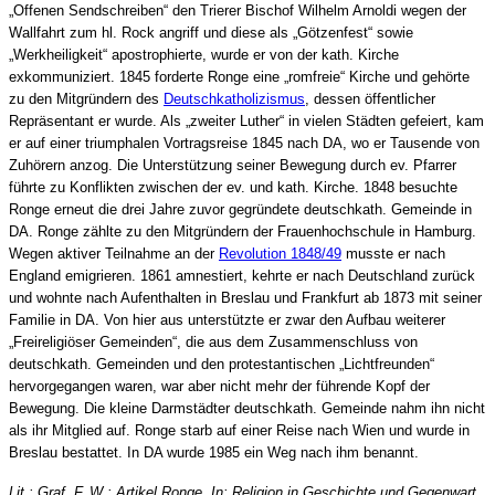
„Offenen Sendschreiben“ den Trierer Bischof Wilhelm Arnoldi wegen der
Wallfahrt zum hl. Rock angriff und diese als „Götzenfest“ sowie
„Werkheiligkeit“ apostrophierte, wurde er von der kath. Kirche
exkommuniziert. 1845 forderte Ronge eine „romfreie“ Kirche und gehörte
zu den Mitgründern des
Deutschkatholizismus
, dessen öffentlicher
Repräsentant er wurde. Als „zweiter Luther“ in vielen Städten gefeiert, kam
er auf einer triumphalen Vortragsreise 1845 nach DA, wo er Tausende von
Zuhörern anzog. Die Unterstützung seiner Bewegung durch ev. Pfarrer
führte zu Konflikten zwischen der ev. und kath. Kirche. 1848 besuchte
Ronge erneut die drei Jahre zuvor gegründete deutschkath. Gemeinde in
DA. Ronge zählte zu den Mitgründern der Frauenhochschule in Hamburg.
Wegen aktiver Teilnahme an der
Revolution 1848/49
musste er nach
England emigrieren. 1861 amnestiert, kehrte er nach Deutschland zurück
und wohnte nach Aufenthalten in Breslau und Frankfurt ab 1873 mit seiner
Familie in DA. Von hier aus unterstützte er zwar den Aufbau weiterer
„Freireligiöser Gemeinden“, die aus dem Zusammenschluss von
deutschkath. Gemeinden und den protestantischen „Lichtfreunden“
hervorgegangen waren, war aber nicht mehr der führende Kopf der
Bewegung. Die kleine Darmstädter deutschkath. Gemeinde nahm ihn nicht
als ihr Mitglied auf. Ronge starb auf einer Reise nach Wien und wurde in
Breslau bestattet. In DA wurde 1985 ein Weg nach ihm benannt.
Lit.: Graf, F. W.: Artikel Ronge. In: Religion in Geschichte und Gegenwart