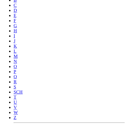
B
C
D
E
F
G
H
I
J
K
L
M
N
O
P
Q
R
S
SCH
T
U
V
W
Z