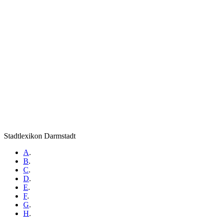
Stadtlexikon Darmstadt
A
.
B
.
C
.
D
.
E
.
F
.
G
.
H
.