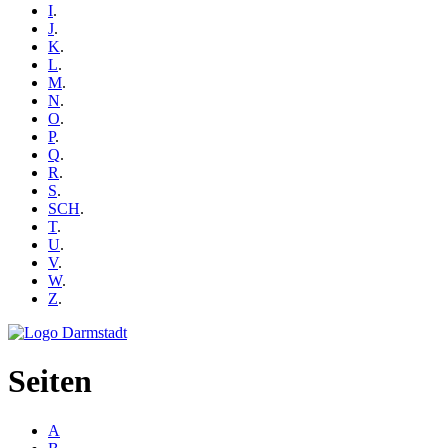
I
.
J
.
K
.
L
.
M
.
N
.
O
.
P
.
Q
.
R
.
S
.
SCH
.
T
.
U
.
V
.
W
.
Z
.
Seiten
A