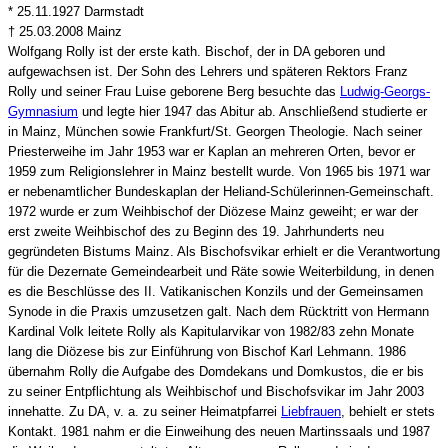
* 25.11.1927 Darmstadt
† 25.03.2008 Mainz
Wolfgang Rolly ist der erste kath. Bischof, der in DA geboren und
aufgewachsen ist. Der Sohn des Lehrers und späteren Rektors Franz
Rolly und seiner Frau Luise geborene Berg besuchte das
Ludwig-Georgs-
Gymnasium
und legte hier 1947 das Abitur ab. Anschließend studierte er
in Mainz, München sowie Frankfurt/St. Georgen Theologie. Nach seiner
Priesterweihe im Jahr 1953 war er Kaplan an mehreren Orten, bevor er
1959 zum Religionslehrer in Mainz bestellt wurde. Von 1965 bis 1971 war
er nebenamtlicher Bundeskaplan der Heliand-Schülerinnen-Gemeinschaft.
1972 wurde er zum Weihbischof der Diözese Mainz geweiht; er war der
erst zweite Weihbischof des zu Beginn des 19. Jahrhunderts neu
gegründeten Bistums Mainz. Als Bischofsvikar erhielt er die Verantwortung
für die Dezernate Gemeindearbeit und Räte sowie Weiterbildung, in denen
es die Beschlüsse des II. Vatikanischen Konzils und der Gemeinsamen
Synode in die Praxis umzusetzen galt. Nach dem Rücktritt von Hermann
Kardinal Volk leitete Rolly als Kapitularvikar von 1982/83 zehn Monate
lang die Diözese bis zur Einführung von Bischof Karl Lehmann. 1986
übernahm Rolly die Aufgabe des Domdekans und Domkustos, die er bis
zu seiner Entpflichtung als Weihbischof und Bischofsvikar im Jahr 2003
innehatte. Zu DA, v. a. zu seiner Heimatpfarrei
Liebfrauen
, behielt er stets
Kontakt. 1981 nahm er die Einweihung des neuen Martinssaals und 1987