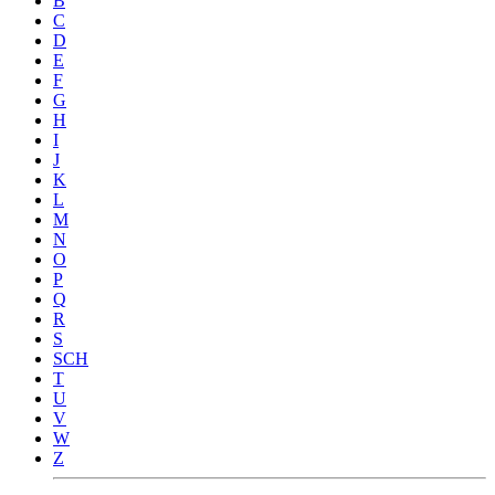
B
C
D
E
F
G
H
I
J
K
L
M
N
O
P
Q
R
S
SCH
T
U
V
W
Z