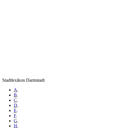
Stadtlexikon Darmstadt
A
.
B
.
C
.
D
.
E
.
F
.
G
.
H
.