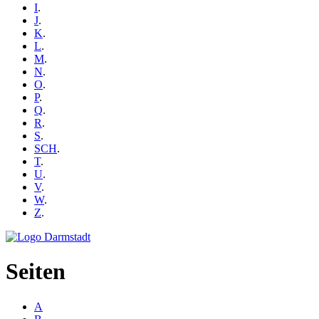
I
.
J
.
K
.
L
.
M
.
N
.
O
.
P
.
Q
.
R
.
S
.
SCH
.
T
.
U
.
V
.
W
.
Z
.
Seiten
A