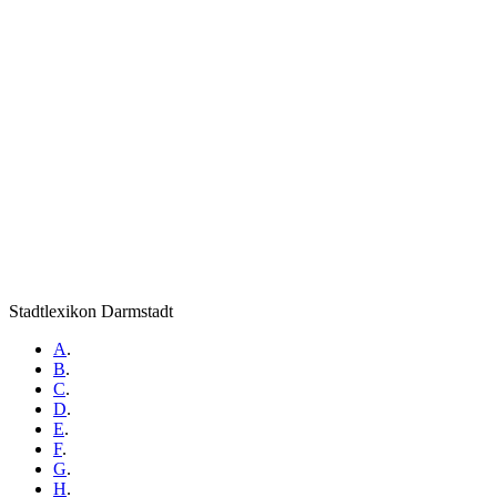
Stadtlexikon Darmstadt
A
.
B
.
C
.
D
.
E
.
F
.
G
.
H
.