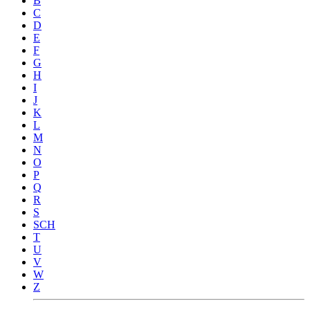
B
C
D
E
F
G
H
I
J
K
L
M
N
O
P
Q
R
S
SCH
T
U
V
W
Z