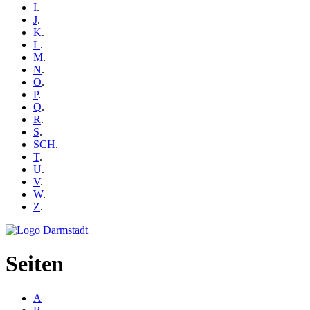
I
.
J
.
K
.
L
.
M
.
N
.
O
.
P
.
Q
.
R
.
S
.
SCH
.
T
.
U
.
V
.
W
.
Z
.
Seiten
A