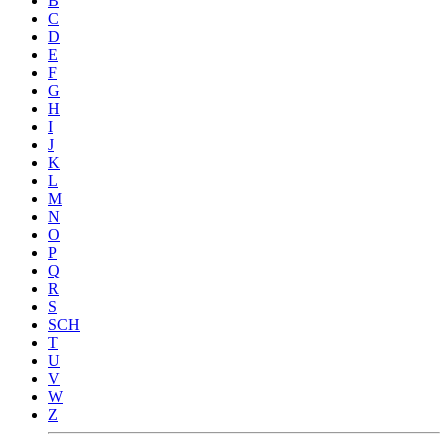
B
C
D
E
F
G
H
I
J
K
L
M
N
O
P
Q
R
S
SCH
T
U
V
W
Z