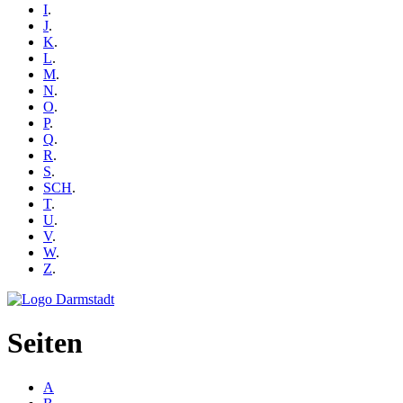
I
.
J
.
K
.
L
.
M
.
N
.
O
.
P
.
Q
.
R
.
S
.
SCH
.
T
.
U
.
V
.
W
.
Z
.
Seiten
A