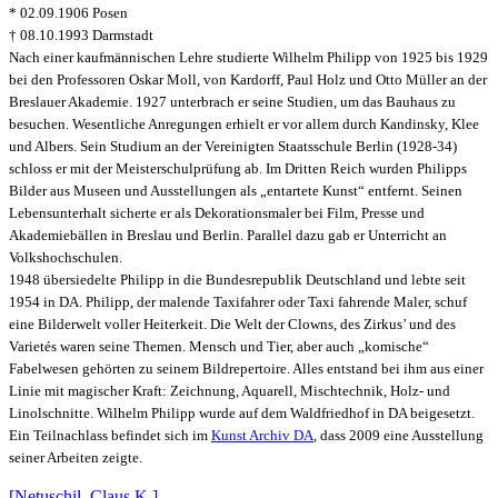
* 02.09.1906 Posen
† 08.10.1993 Darmstadt
Nach einer kaufmännischen Lehre studierte Wilhelm Philipp von 1925 bis 1929
bei den Professoren Oskar Moll, von Kardorff, Paul Holz und Otto Müller an der
Breslauer Akademie. 1927 unterbrach er seine Studien, um das Bauhaus zu
besuchen. Wesentliche Anregungen erhielt er vor allem durch Kandinsky, Klee
und Albers. Sein Studium an der Vereinigten Staatsschule Berlin (1928-34)
schloss er mit der Meisterschulprüfung ab. Im Dritten Reich wurden Philipps
Bilder aus Museen und Ausstellungen als „entartete Kunst“ entfernt. Seinen
Lebensunterhalt sicherte er als Dekorationsmaler bei Film, Presse und
Akademiebällen in Breslau und Berlin. Parallel dazu gab er Unterricht an
Volkshochschulen.
1948 übersiedelte Philipp in die Bundesrepublik Deutschland und lebte seit
1954 in DA. Philipp, der malende Taxifahrer oder Taxi fahrende Maler, schuf
eine Bilderwelt voller Heiterkeit. Die Welt der Clowns, des Zirkus’ und des
Varietés waren seine Themen. Mensch und Tier, aber auch „komische“
Fabelwesen gehörten zu seinem Bildrepertoire. Alles entstand bei ihm aus einer
Linie mit
magischer Kraft: Zeichnung, Aquarell, Mischtechnik, Holz- und
Linolschnitte. Wilhelm Philipp wurde auf dem Waldfriedhof in DA beigesetzt.
Ein Teilnachlass befindet sich im
Kunst Archiv DA
, dass 2009 eine Ausstellung
seiner Arbeiten zeigte.
[Netuschil, Claus K.]