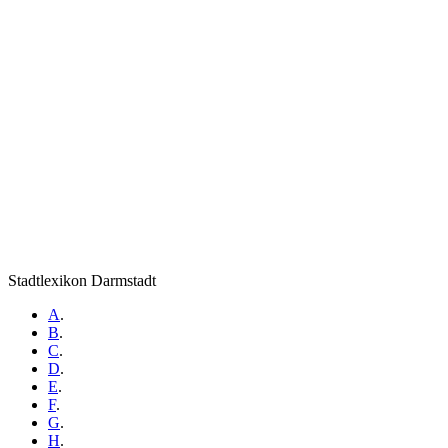
Stadtlexikon Darmstadt
A
.
B
.
C
.
D
.
E
.
F
.
G
.
H
.