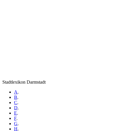
Stadtlexikon Darmstadt
A
.
B
.
C
.
D
.
E
.
F
.
G
.
H
.