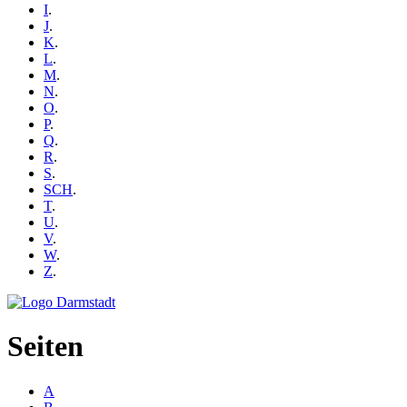
I
.
J
.
K
.
L
.
M
.
N
.
O
.
P
.
Q
.
R
.
S
.
SCH
.
T
.
U
.
V
.
W
.
Z
.
Seiten
A