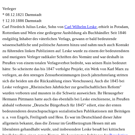
Verleger
* 08.12.1821 Darmstadt
† 12.10.1886 Darmstadt
Carl Friedrich Julius Leske, Sohn von
Carl Wilhelm Leske
, erhielt in Potsdam,
Rotterdam und Wien eine gediegene Ausbildung als Buchhändler. Seit 1846
endgültig Inhaber des väterlichen Verlags, gewann er bald bedeutende
wissenschaftliche und politische Autoren hinzu und nahm rasch auch Kontakt
zu führenden linken Publizisten auf. Leske wurde zu einem der bedeutendsten
und mutigsten Verleger radikaler Schriften des Vormärz und war deshalb in
Preußen von einem totalen Verlagsverbot bedroht, was seinen Ruin bedeutet
hätte. So scheiterte das bis 1847 verfolgte Projekt, ein Werk von Karl Marx zu
verlegen, an den strengen Zensurbestimmungen (noch jahrzehntelang stritten
sich die beiden um die Rückzahlung eines Vorschusses). Auch die 1845 bei
Leske verlegten „Rheinischen Jahrbücher zur gesellschaftlichen Reform“
wurden verboten und mussten in die Schweiz ausweichen. Ihr Herausgeber
Hermann Püttmann hatte auch das ebenfalls bei Leske erschienene, in Preußen
alsbald verbotene „Deutsche Bürgerbuch für 1845“ ediert, eine der ersten
bedeutenderen deutschsprachigen sozialistischen Publikationen mit Beiträgen
u. a. von Engels, Freiligrath und Hess. Es war im Deutschland dieser Jahre
allgemein bekannt, dass die Zensur im Großherzogtum Hessen mit am
liberalsten gehandhabt wurde, und insbesondere Leske besaß bei kritischen