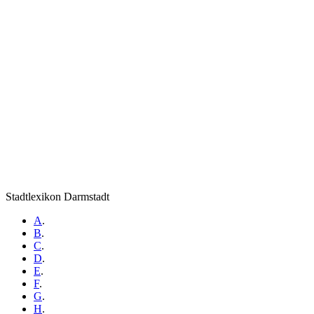
Stadtlexikon Darmstadt
A
.
B
.
C
.
D
.
E
.
F
.
G
.
H
.