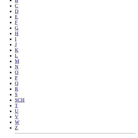
B
C
D
E
F
G
H
I
J
K
L
M
N
O
P
Q
R
S
SCH
T
U
V
W
Z