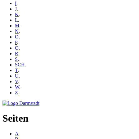
I
.
J
.
K
.
L
.
M
.
N
.
O
.
P
.
Q
.
R
.
S
.
SCH
.
T
.
U
.
V
.
W
.
Z
.
Seiten
A