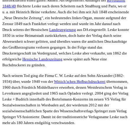
Intellektuellen einen guten Namen. Als begeisterter Anhänger der
Revolution
1848/49
flüchtete Leske nach deren Scheitern nach Straßburg und Paris, wo er
u. a. mit Heinrich Heine verkehrte. Auch die bei ihm seit Juli 1848 erscheinende
„Neue Deutsche Zeitung“, ein bedeutendes linkes Organ, musste aufgrund der
Zensur 1849 nach Frankfurt verlegt werden und wurde im Jahr darauf nach
Druck seitens der Hessischen
Landesregierung
aus DA eingestellt. Leske konnte
1850 in seine Heimatstadt zurückkehren, doch hatte der Verlag durch seine
Abwesenheit schwer gelitten, und überdies waren die amtlichen Druckaufträge
des Großherzogtums verloren gegangen. In der Folge stand das
Druckereigeschäft im Vordergrund, welches Leske aber verkaufte, um 1862 die
erfolgreiche
Hessische Landeszeitung
sowie später aufs Neue eine
Buchdruckerei zu gründen.
Nach seinem Tod ging die Firma C. W. Leske auf den Sohn Alexander (1862-
1934) über, wurde 1940 von der
Wittich’schen Hofbuchdruckerei
übernommen,
1960 durch Friedrich Middelhauve erworben, dessen Westdeutschem Verlag in
Leverkusen angegliedert und 1965 nach Opladen verlegt. 2004 ging der Verlag
Leske + Budrich innerhalb des Bertelsmann-Konzerns im neuen VS Verlag für
Sozialwissenschaften in Wiesbaden auf, der wiederum 2012 mit der
sozialwissenschaftlichen Sparte des Wissenschaftsverlags Springer zum Verlag
Springer VS fusionierte. Damit ist der traditionsreiche Verlagsname Leske nach
mehr als 180 Jahren endgültig verschwunden.