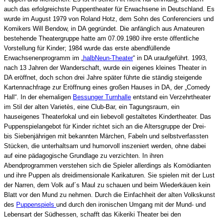
auch das erfolgreichste Puppentheater für Erwachsene in Deutschland. Es
wurde im August 1979 von Roland Hotz, dem Sohn des Conferenciers und
Komikers Will Bendow, in DA gegründet. Die anfänglich aus Amateuren
bestehende Theatergruppe hatte am 07.09.1980 ihre erste öffentliche
Vorstellung für Kinder; 1984 wurde das erste abendfüllende
Erwachsenenprogramm im „
halbNeun-Theater
“ in DA uraufgeführt. 1993,
nach 13 Jahren der Wanderschaft, wurde ein eigenes kleines Theater in
DA eröffnet, doch schon drei Jahre später führte die ständig steigende
Kartennachfrage zur Eröffnung eines großen Hauses in DA, der „Comedy
Hall“. In der ehemaligen
Bessunger Turnhalle
entstand ein Verzehrtheater
im Stil der alten Varietès, eine Club-Bar, ein Tagungsraum, ein
hauseigenes Theaterlokal und ein liebevoll gestaltetes Kindertheater. Das
Puppenspielangebot für Kinder richtet sich an die Altersgruppe der Drei-
bis Siebenjährigen mit bekannten Märchen, Fabeln und selbstverfassten
Stücken, die unterhaltsam und humorvoll inszeniert werden, ohne dabei
auf eine pädagogische Grundlage zu verzichten. In ihren
Abendprogrammen verstehen sich die Spieler allerdings als Komödianten
und ihre Puppen als dreidimensionale Karikaturen. Sie spielen mit der Lust
der Narren, dem Volk auf´s Maul zu schauen und beim Wiederkäuen kein
Blatt vor den Mund zu nehmen. Durch die Einfachheit der alten Volkskunst
des
Puppenspiels
und durch den ironischen Umgang mit der Mund- und
Lebensart der Südhessen, schafft das
Kikeriki Theater
bei den