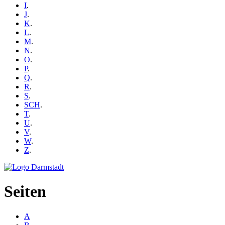
I
.
J
.
K
.
L
.
M
.
N
.
O
.
P
.
Q
.
R
.
S
.
SCH
.
T
.
U
.
V
.
W
.
Z
.
Seiten
A