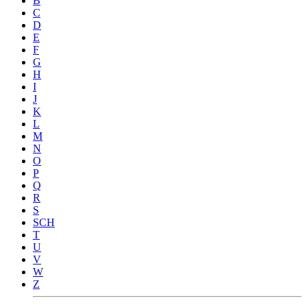
B
C
D
E
F
G
H
I
J
K
L
M
N
O
P
Q
R
S
SCH
T
U
V
W
Z