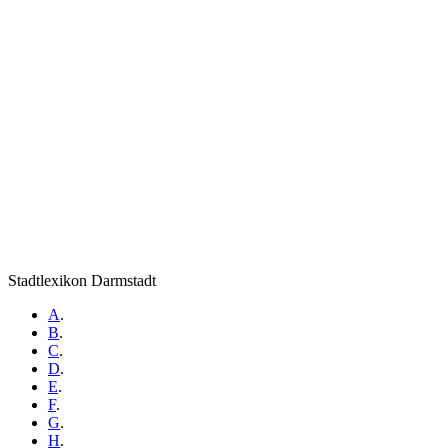
Stadtlexikon Darmstadt
A
.
B
.
C
.
D
.
E
.
F
.
G
.
H
.