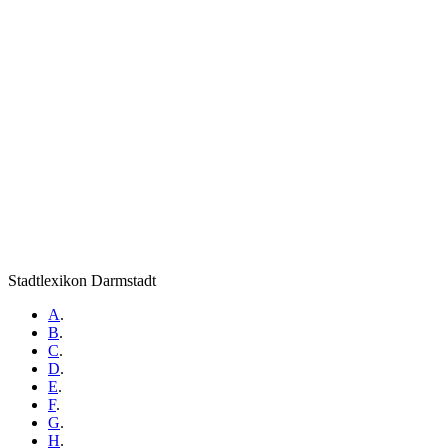
Stadtlexikon Darmstadt
A
.
B
.
C
.
D
.
E
.
F
.
G
.
H
.