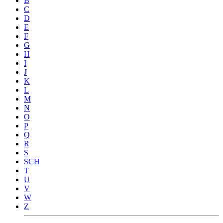
B
C
D
E
F
G
H
I
J
K
L
M
N
O
P
Q
R
S
SCH
T
U
V
W
Z