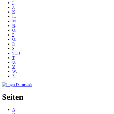
I
.
J
.
K
.
L
.
M
.
N
.
O
.
P
.
Q
.
R
.
S
.
SCH
.
T
.
U
.
V
.
W
.
Z
.
Seiten
A