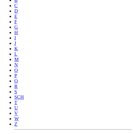
B
C
D
E
F
G
H
I
J
K
L
M
N
O
P
Q
R
S
SCH
T
U
V
W
Z