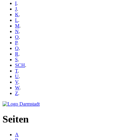
I
.
J
.
K
.
L
.
M
.
N
.
O
.
P
.
Q
.
R
.
S
.
SCH
.
T
.
U
.
V
.
W
.
Z
.
Seiten
A