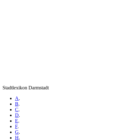
Stadtlexikon Darmstadt
A
.
B
.
C
.
D
.
E
.
F
.
G
.
H
.