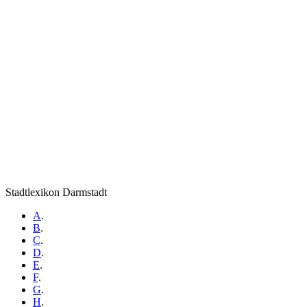
Stadtlexikon Darmstadt
A
.
B
.
C
.
D
.
E
.
F
.
G
.
H
.