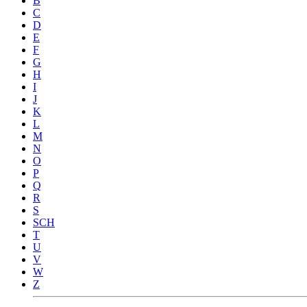
B
C
D
E
F
G
H
I
J
K
L
M
N
O
P
Q
R
S
SCH
T
U
V
W
Z