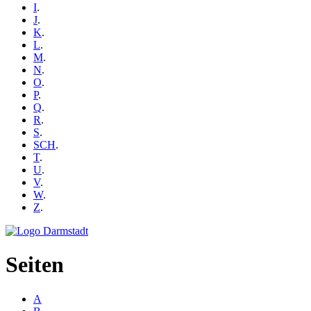
I
.
J
.
K
.
L
.
M
.
N
.
O
.
P
.
Q
.
R
.
S
.
SCH
.
T
.
U
.
V
.
W
.
Z
.
Seiten
A