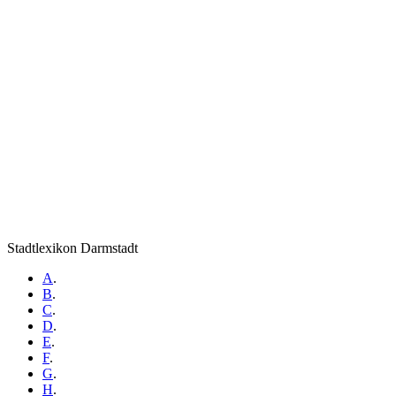
Stadtlexikon Darmstadt
A
.
B
.
C
.
D
.
E
.
F
.
G
.
H
.