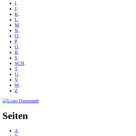
I
.
J
.
K
.
L
.
M
.
N
.
O
.
P
.
Q
.
R
.
S
.
SCH
.
T
.
U
.
V
.
W
.
Z
.
Seiten
A