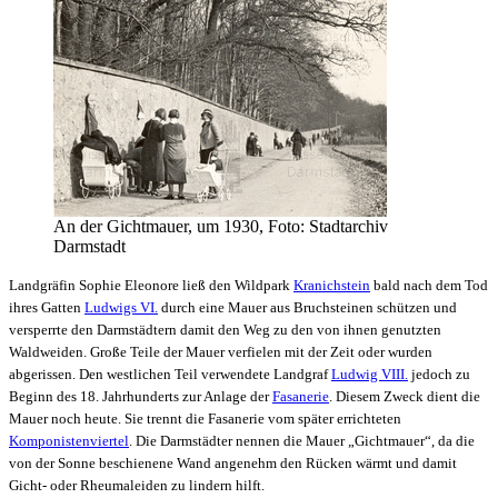
An der Gichtmauer, um 1930, Foto: Stadtarchiv
Darmstadt
Landgräfin Sophie Eleonore ließ den Wildpark
Kranichstein
bald nach dem Tod
ihres Gatten
Ludwigs VI.
durch eine Mauer aus Bruchsteinen schützen und
versperrte den Darmstädtern damit den Weg zu den von ihnen genutzten
Waldweiden. Große Teile der Mauer verfielen mit der Zeit oder wurden
abgerissen. Den westlichen Teil verwendete Landgraf
Ludwig VIII.
jedoch zu
Beginn des 18. Jahrhunderts zur Anlage der
Fasanerie
. Diesem Zweck dient die
Mauer noch heute. Sie trennt die Fasanerie vom später errichteten
Komponistenviertel
. Die Darmstädter nennen die Mauer „Gichtmauer“, da die
von der Sonne beschienene Wand angenehm den Rücken wärmt und damit
Gicht- oder Rheumaleiden zu lindern hilft.